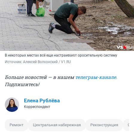
В некоторых местах всё еще настраивают оросительную систему
Источник: 
Алексей Волхонский / V1.RU
Больше новостей — в нашем
телеграм-канале
.
Подпишитесь!
Елена Рублёва
Корреспондент
Ремонт
Центральная набережная
Реконструкция
Сры