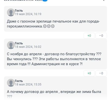
Гость
19 мая 2024, 16:19
Даже с газоном зрелище печальное как для города-
героя,миллионника.☹️☹️☹️
+0
–0
Гость
18 мая 2024, 16:02
С ноября до апреля - договор по благоустройству ??? 
Вы чекнулись ??? Эти работы выполняются в теплое 
время года !!! Администрация не в курсе ?!
+0
–0
Гость
18 мая 2024, 15:35
А почему договор до апреля , впереди же зима была 
???
+0
–0