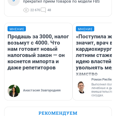
прекратил прием товаров по модели FBS
22 670
48
МНЕНИЕ
МНЕНИЕ
Продашь за 3000, налог
«Поступила жа
возьмут с 4000. Что
значит, врач в
нам готовит новый
кардиохирург с
налоговый закон — он
летним стажем
коснется импорта и
идею властей
даже репетиторов
увольнять мед
хамство
Роман Рисберг
Выполнил более
лечебных и диа
Анастасия Завгородняя
вмешательств н
сосудах.
РЕКОМЕНДУЕМ