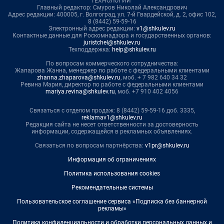
ТЕХНОЛОГИИ"
Главный редактор: Смуров Николай Александрович
Адрес редакции: 400005, г. Волгоград, ул. 7-й Гвардейской, д. 2, офис 102,
8 (8442) 59-59-16
Электронный адрес редакции:
v1@shkulev.ru
Контактные данные для Роскомнадзора и государственных органов:
juristchel@shkulev.ru
Техподдержка:
help@shkulev.ru
По вопросам коммерческого сотрудничества:
Жапарова Жанна, менеджер по работе с федеральными клиентами
zhanna.zhaparova@shkulev.ru
, моб. + 7 982 640 34 32
Ревина Мария, директор по работе с федеральными клиентами
mariya.revina@shkulev.ru
, моб. +7 910 402 4056
Связаться с отделом продаж: 8 (8442) 59-59-16 доб. 3335,
reklamav1@shkulev.ru
Редакция сайта не несет ответственности за достоверность
информации, содержащейся в рекламных объявлениях.
Связаться по вопросам партнёрства:
v1pr@shkulev.ru
Информация об ограничениях
Политика использования cookies
Рекомендательные системы
Пользовательское соглашение сервиса «Подписка без баннерной
рекламы»
Политика конфиденциальности и обработки персональных данных и