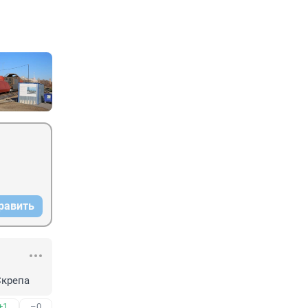
равить
Скрепа
+1
–0