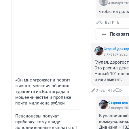
4 января 202
чтобы на доль
ОТВЕТИТЬ
Показат
Старый докто
3 января 2025,
Глупая, дорогос
Это распил дене
Новый 101 военн
и не заметит.
«Он мне угрожает и портит
жизнь»: москвич обвинил
ОТВЕТИТЬ
5
турагента из Волгограда в
мошенничестве и пропаже
почти миллиона рублей
Старый док
3 января 202
В условиях жё
Пенсионеры получат
коммунальных 
прибавку: кому придут
Дивизия НКВД 
дополнительные выплаты с 1