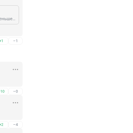
Сам спросил, сам ответил) Док, светлая ты наша голова, может немного меньше эфиром увлекаться?!
+1
–1
+10
–0
+2
–4