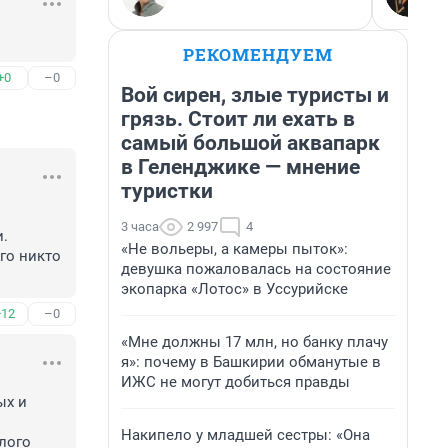
РЕКОМЕНДУЕМ
+0
–0
Вой сирен, злые туристы и
грязь. Стоит ли ехать в
самый большой аквапарк
в Геленджике — мнение
туристки
3 часа
2 997
4
 

«Не вольеры, а камеры пыток»:
о никто 
девушка пожаловалась на состояние
экопарка «Лотос» в Уссурийске
+12
–0
«Мне должны 17 млн, но банку плачу
я»: почему в Башкирии обманутые в
ИЖС не могут добиться правды
х и 
Накипело у младшей сестры: «Она
ого 