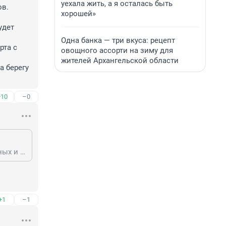
уехала жить, а я осталась быть
. 

хорошей»
дет 
Одна банка — три вкуса: рецепт
та с 
овощного ассорти на зиму для
жителей Архангельской области
 берегу 
+10
–0
В условиях жёсткого дефицита бюджетных средств при кричащих социальных и коммунальных проблемам это почти преступление. Дивизия НКВД тем славна и известна , что выполнила приказ не имея тяжёлого вооружения и полностью погибла под напором немецких танков и самолётов. Никакой бронепоезд ее не защищал. Закрывать оригинальный паровоз листами жести - глупость. Под ними он будет только ржаветь и с ускорением. Берег Волги в южную сторону захламлен и представляет собой руины речпорта с кучами мусора. Кто нибудь спросил у жителей - они хотят этот железный крашенный ящик на берегу Волги?
+1
–1