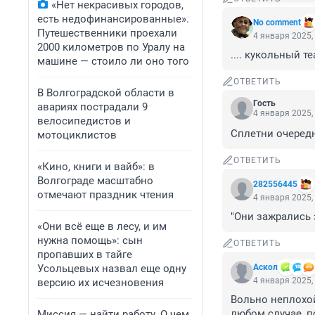
«Нет некрасивых городов,
есть недофинансированные».
No comment
Путешественники проехали
4 января 2025,
2000 километров по Уралу на
.... кукольный т
машине — стоило ли оно того
ОТВЕТИТЬ
В Волгоградской области в
Гость
авариях пострадали 9
4 января 2025,
велосипедистов и
Сплетни очеред
мотоциклистов
ОТВЕТИТЬ
«Кино, книги и вайб»: в
Волгограде масштабно
282556445
отмечают праздник чтения
4 января 2025,
"Они зажрались 
«Они всё еще в лесу, и им
нужна помощь»: сын
ОТВЕТИТЬ
пропавших в тайге
Усольцевых назвал еще одну
Аскол
4 января 2025,
версию их исчезновения
Вольно неплохой
любом случае, п
Миссия — найти работу. О чем