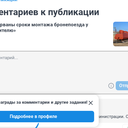
БЛИКАЦИИ
ентариев к публикации
орваны сроки монтажа бронепоезда у
ителю»
Отп
аграды за комментарии и другие задания!
 09:59
Подробнее в профиле
о сроки сорваны? Это уже традиция у нашей администрации. 