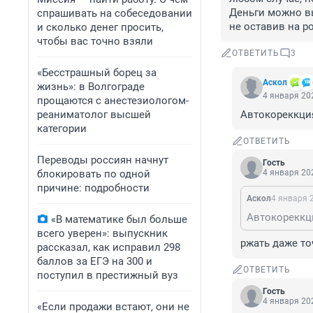
Деньги можно вы
спрашивать на собеседовании
не оставив на р
и сколько денег просить,
чтобы вас точно взяли
ОТВЕТИТЬ
3
«Бесстрашный борец за
Аскол
жизнь»: в Волгограде
4 января 202
прощаются с анестезиологом-
реаниматолог высшей
Автокореккция
категории
ОТВЕТИТЬ
Переводы россиян начнут
Гость
блокировать по одной
4 января 202
причине: подробности
Аскол
4 января 2
Автокореккци
«В математике был больше
всего уверен»: выпускник
ржать даже то
рассказал, как исправил 298
баллов за ЕГЭ на 300 и
ОТВЕТИТЬ
поступил в престижный вуз
Гость
4 января 202
«Если продажи встают, они не