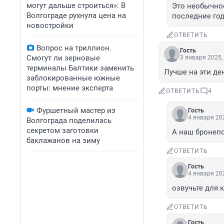
могут дальше строиться»: В
Это необычное
Волгограде рухнула цена на
последние год
новостройки
ОТВЕТИТЬ
Вопрос на триллион.
Гость
Смогут ли зерновые
3 января 2025,
терминалы Балтики заменить
Лучше на эти де
заблокированные южные
порты: мнение эксперта
ОТВЕТИТЬ
4
Фуршетный мастер из
Гость
4 января 202
Волгограда поделилась
секретом заготовки
А наш бронепо
баклажанов на зиму
ОТВЕТИТЬ
Гость
4 января 202
озвучьте для 
ОТВЕТИТЬ
Гость