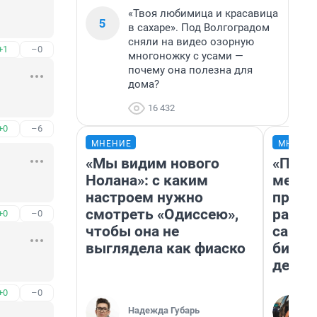
«Твоя любимица и красавица
5
в сахаре». Под Волгоградом
сняли на видео озорную
+1
–0
многоножку с усами —
почему она полезна для
дома?
16 432
+0
–6
МНЕНИЕ
МНЕНИ
«Мы видим нового
«Поку
Нолана»: с каким
мешке
настроем нужно
предп
смотреть «Одиссею»,
расска
+0
–0
чтобы она не
самом
выглядела как фиаско
бизне
дешев
+0
–0
Надежда Губарь