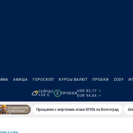
АММА
АФИША
ГОРОСКОП
КУРСЫ ВАЛЮТ
ПРОБКИ
ZODY
И
USD 82,17
СЕЙЧАС
2
ПРОБКИ
+34°C
EUR 94,84
Прощание с жертвами атаки БПЛА на Волгоград
Шк