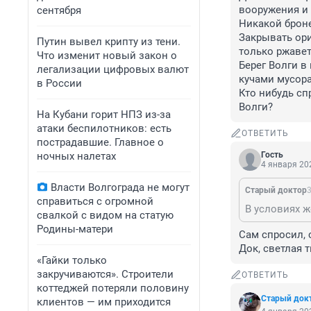
вооружения и 
сентября
Никакой броне
Закрывать ори
Путин вывел крипту из тени.
только ржаветь
Что изменит новый закон о
Берег Волги в
легализации цифровых валют
кучами мусора.
в России
Кто нибудь сп
Волги?
На Кубани горит НПЗ из-за
атаки беспилотников: есть
ОТВЕТИТЬ
пострадавшие. Главное о
ночных налетах
Гость
4 января 202
Власти Волгограда не могут
Старый доктор
3
справиться с огромной
свалкой с видом на статую
Родины-матери
Сам спросил, 
Док, светлая 
«Гайки только
закручиваются». Строители
ОТВЕТИТЬ
коттеджей потеряли половину
Старый док
клиентов — им приходится