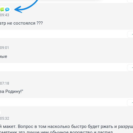
 09:43
еатр не состоялся ???
 09:01
ные
 07:18
за Родину!"
 05:32
 макет. Вопрос в том насколько быстро будет ржать и разруша
омятник это лучше чем обычное воровство и распил.
