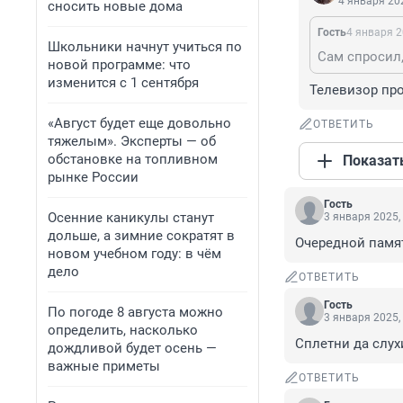
4 января 202
сносить новые дома
Гость
4 января 2
Школьники начнут учиться по
новой программе: что
изменится с 1 сентября
Телевизор про
«Август будет еще довольно
ОТВЕТИТЬ
тяжелым». Эксперты — об
обстановке на топливном
Показат
рынке России
Гость
Осенние каникулы станут
3 января 2025,
дольше, а зимние сократят в
Очередной памят
новом учебном году: в чём
дело
ОТВЕТИТЬ
Гость
По погоде 8 августа можно
3 января 2025,
определить, насколько
Сплетни да слух
дождливой будет осень —
важные приметы
ОТВЕТИТЬ