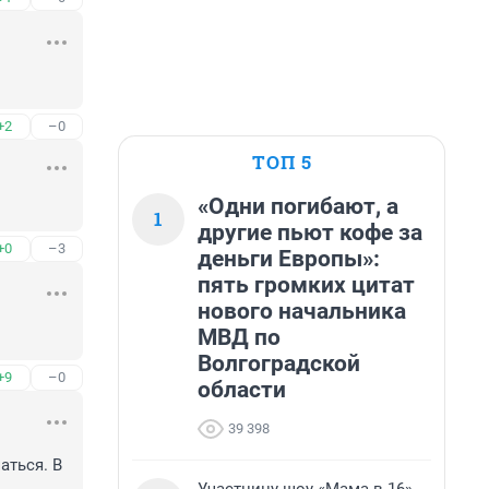
+2
–0
ТОП 5
«Одни погибают, а
1
другие пьют кофе за
+0
–3
деньги Европы»:
пять громких цитат
нового начальника
МВД по
Волгоградской
+9
–0
области
39 398
ться. В 