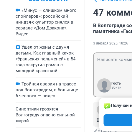
ПЕРЕЙТИ К ПУ
47 комм
«Минус — слишком много
спойлеров»: российский
ниндзя-скульптор снялся в
В Волгограде с
сериале «Дом Дракона».
памятника «Гас
Видео
3 января 2025, 18:26
Ушел от жены с двумя
детьми. Как главный качок
«Уральских пельменей» в 54
года закрутил роман с
молодой красоткой
Тройная авария на трассе
Гость
Войти
под Волгоградом, в больнице
6 человек — видео
Получай н
Гость
Синоптики грозятся
4 января 2025,
Волгограду опасно сильной
Вас удивляет чт
жарой
ОТВЕТИТЬ