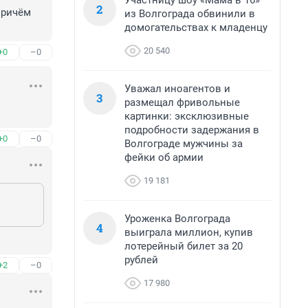
Участницу шоу «Мама в 16»
2
ричём 
из Волгограда обвинили в
домогательствах к младенцу
20 540
+0
–0
Уважал иноагентов и
3
размещал фривольные
картинки: эксклюзивные
подробности задержания в
+0
–0
Волгограде мужчины за
фейки об армии
19 181
Уроженка Волгограда
4
выиграла миллион, купив
лотерейный билет за 20
рублей
+2
–0
17 980