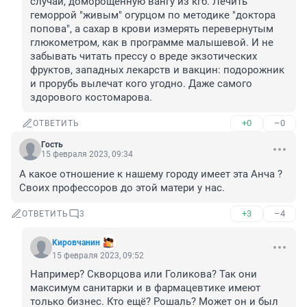
случай, доморощенную вангу из кгб. Лечить 
геморрой "живым" огурцом по методике "доктора 
попова", а сахар в крови измерять перевернутым 
глюкометром, как в программе малышевой. И не 
забывать читать прессу о вреде экзотических 
фруктов, западных лекарств и вакцин: подорожник 
и прорубь вылечат кого угодно. Даже самого 
здорового костомарова.
+0
–0
ОТВЕТИТЬ
Гость
15 февраля 2023, 09:34
А какое отношение к нашему городу имеет эта Анча ? 
Своих профессоров до этой матери у нас.
+3
–4
ОТВЕТИТЬ
3
Kиpoвчaнин
15 февраля 2023, 09:52
Например? Скворцова или Голикова? Так они 
максимум санитарки и в фармацевтике имеют 
только бизнес. Кто ещё? Рошаль? Может он и был 