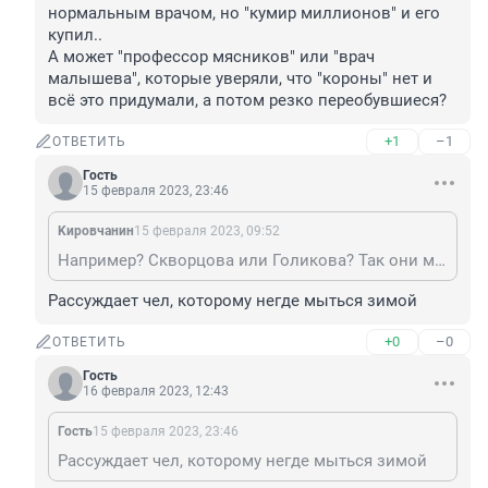
нормальным врачом, но "кумир миллионов" и его 
купил..

А может "профессор мясников" или "врач 
малышева", которые уверяли, что "короны" нет и 
всё это придумали, а потом резко переобувшиеся?
+1
–1
ОТВЕТИТЬ
Гость
15 февраля 2023, 23:46
Kиpoвчaнин
15 февраля 2023, 09:52
Например? Скворцова или Голикова? Так они максимум санитарки и в фармацевтике имеют только бизнес. Кто ещё? Рошаль? Может он и был нормальным врачом, но "кумир миллионов" и его купил.. А может "профессор мясников" или "врач малышева", которые уверяли, что "короны" нет и всё это придумали, а потом резко переобувшиеся?
Рассуждает чел, которому негде мыться зимой
+0
–0
ОТВЕТИТЬ
Гость
16 февраля 2023, 12:43
Гость
15 февраля 2023, 23:46
Рассуждает чел, которому негде мыться зимой