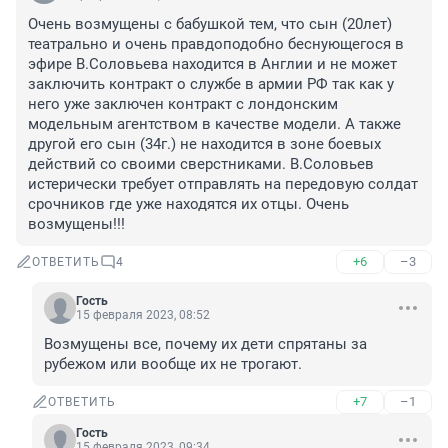
Очень возмущены с бабушкой тем, что сын (20лет) 
театрально и очень правдоподобно беснующегося в 
эфире В.Соловьева находится в Англии и не может 
заключить контракт о службе в армии РФ так как у 
него уже заключен контракт с лондонским 
модельным агентством в качестве модели. А также 
другой его сын (34г.) не находится в зоне боевых 
действий со своими сверстниками. В.Соловьев 
истерически требует отправлять на передовую солдат 
срочников где уже находятся их отцы. Очень 
возмущены!!!
+6
–3
ОТВЕТИТЬ
4
Гость
15 февраля 2023, 08:52
Возмущены все, почему их дети спрятаны за 
рубежом или вообще их не трогают.
+7
–1
ОТВЕТИТЬ
Гость
15 февраля 2023, 09:34