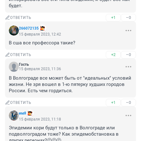
будет.
+1
–0
ОТВЕТИТЬ
266072135
15 февраля 2023, 12:42
В сша все профессора такие?
+2
–0
ОТВЕТИТЬ
Гость
15 февраля 2023, 11:36
В Волгограде все может быть от "идеальных" условий 
жизни. Не зря вошел в 1-ю пятерку худших городов 
России. Есть чем гордиться.
+1
–0
ОТВЕТИТЬ
имЯ
15 февраля 2023, 11:18
Эпидемии кори будут только в Волгограде или 
подволгоградом тоже? Как эпидемобстановка в 
других регионах?🤔🤔🤔