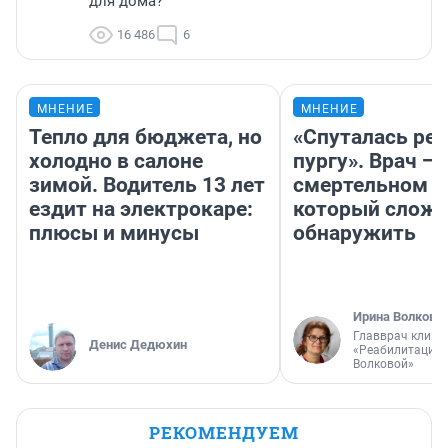
для дома?
16 486
6
МНЕНИЕ
МНЕНИЕ
Тепло для бюджета, но
«Спуталась реч
холодно в салоне
пургу». Врач — 
зимой. Водитель 13 лет
смертельном д
ездит на электрокаре:
который слож
плюсы и минусы
обнаружить
Ирина Волкова
Главврач клини
Денис Дедюхин
«Реабилитация 
Волковой»
РЕКОМЕНДУЕМ