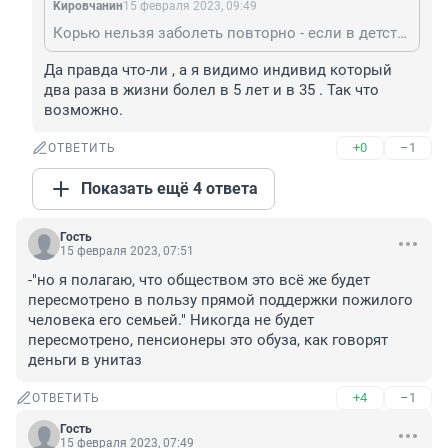
Kиpoвчaнин
15 февраля 2023, 09:49
Корью нельзя заболеть повторно - если в детстве она была, то иммунитет на всю жизнь! Старый, тебя на лекциях этому не учили?
Да правда что-ли , а я видимо индивид который 
два раза в жизни болел в 5 лет и в 35 . Так что 
возможно.
+0
–1
ОТВЕТИТЬ
Показать ещё 4 ответа
Гость
15 февраля 2023, 07:51
-"но я полагаю, что обществом это всё же будет 
пересмотрено в пользу прямой поддержки пожилого 
человека его семьей." Никогда не будет 
пересмотрено, пенсионеры это обуза, как говорят 
деньги в унитаз
+4
–1
ОТВЕТИТЬ
Гость
15 февраля 2023, 07:49