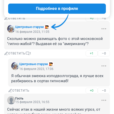
Мы вообще сильно отупели и озлобились ...поэтому 
Подробнее в профиле
ещё много разных последствий будет
+0
–0
ОТВЕТИТЬ
Центровые старухи
16 февраля 2023, 11:05
Сколько можно размещать фото с этой московской 
"гипно-жабой"? Выдавая её за "американку"?
+1
–0
ОТВЕТИТЬ
1
Цeнтровыe cтapуxи
16 февраля 2023, 17:06
Я обычная змеюка изподволгограда, я лучше всех 
разбираюсь в сортах гипножаб!
+0
–0
ОТВЕТИТЬ
Гость
15 февраля 2023, 16:55
Сейчас итак в нашей жизни много всяких угроз, от 