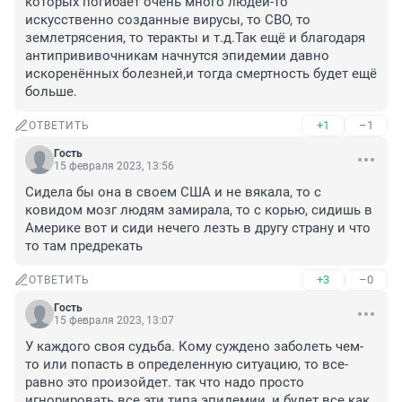
которых погибает очень много людей-то 
искусственно созданные вирусы, то СВО, то 
землетрясения, то теракты и т.д.Так ещё и благодаря 
антипрививочникам начнутся эпидемии давно 
искоренённых болезней,и тогда смертность будет ещё 
больше.
+1
–1
ОТВЕТИТЬ
Гость
15 февраля 2023, 13:56
Сидела бы она в своем США и не вякала, то с 
ковидом мозг людям замирала, то с корью, сидишь в 
Америке вот и сиди нечего лезть в другу страну и что 
то там предрекать
+3
–0
ОТВЕТИТЬ
Гость
15 февраля 2023, 13:07
У каждого своя судьба. Кому суждено заболеть чем-
то или попасть в определенную ситуацию, то все-
равно это произойдет. так что надо просто 
игнорировать все эти типа эпидемии, и будет все как 