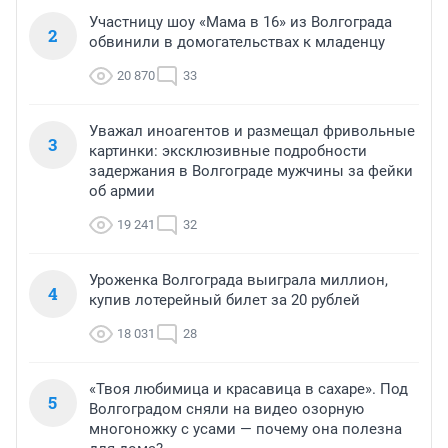
Участницу шоу «Мама в 16» из Волгограда
2
обвинили в домогательствах к младенцу
20 870
33
Уважал иноагентов и размещал фривольные
3
картинки: эксклюзивные подробности
задержания в Волгограде мужчины за фейки
об армии
19 241
32
Уроженка Волгограда выиграла миллион,
4
купив лотерейный билет за 20 рублей
18 031
28
«Твоя любимица и красавица в сахаре». Под
5
Волгоградом сняли на видео озорную
многоножку с усами — почему она полезна