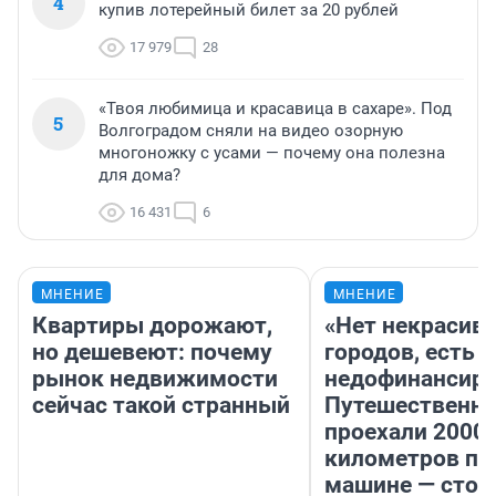
4
купив лотерейный билет за 20 рублей
17 979
28
«Твоя любимица и красавица в сахаре». Под
5
Волгоградом сняли на видео озорную
многоножку с усами — почему она полезна
для дома?
16 431
6
МНЕНИЕ
МНЕНИЕ
Квартиры дорожают,
«Нет некрасив
но дешевеют: почему
городов, есть
рынок недвижимости
недофинансиро
сейчас такой странный
Путешественн
проехали 2000
километров по 
машине — стои