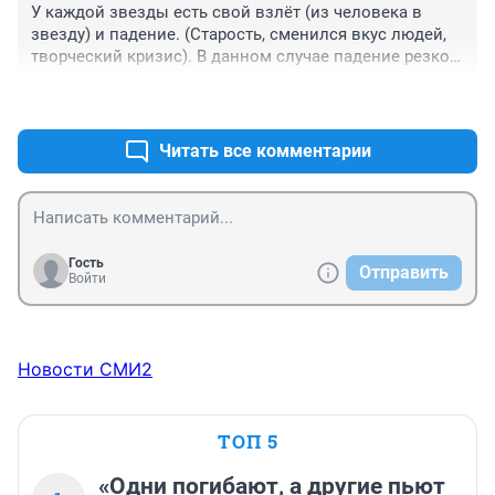
У каждой звезды есть свой взлёт (из человека в 
звезду) и падение. (Старость, сменился вкус людей, 
творческий кризис). В данном случае падение резкое, 
одномоментное. Даже представить не могу что 
+2
–0
чувствует этот человек. Впрочем инсульт (их вроде 2 
было) мог изменить его ощущение реальности.
Читать все комментарии
Гость
Отправить
Войти
Новости СМИ2
ТОП 5
«Одни погибают, а другие пьют