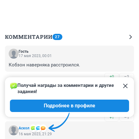
КОММЕНТАРИИ
27
Гость
17 мая 2023, 00:01
Кобзон наверняка расстроился.
+0
–1
Получай награды за комментарии и другие 
Гость
16 мая 2023, 21:51
задания!
Все будет !!! Хорошо !!! Рома!!! Сильный !!! Дай Бог 
Подробнее в профиле
здоровья !!!🙏🙏🙏
+1
–1
Аскол
16 мая 2023, 21:29