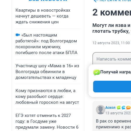
ПЕРЕЙТИ К ПУ
2 комме
Квартиры в новостройках
начнут дешеветь — когда
ждать снижения цен
Могут ли язва и
глотать трубку,
«Был настоящим
работягой»: под Волгоградом
12 августа 2023, 11:00
похоронили мужчину,
погибшего после атаки БПЛА
Участницу шоу «Мама в 16» из
Волгограда обвинили в
Получай награ
домогательствах к младенцу
Гость
Войти
Кому признаются в любви, а
кому разобьют сердце:
любовный гороскоп на август
Аскол
13 августа 2023
ЕГЭ хотят отменить к 2027
В рак со времен
году: в Госдуме уже
применимо к раз
придумали замену. Новости 6