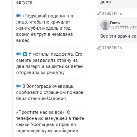
дело
августа
ОТВЕТИТЬ
«Подушкой надавил на
лицо, чтобы не кричала»:
Гость
12 августа 2023
жених убил модель и год
возил ее труп в чемодане —
Все эти врачи с
видео
ОТВЕТИТЬ
У могилы педофила. Его
смерть разделила страну на
два лагеря, а защитника детей
отправила за решетку
В Волгограде очевидцы
сообщают о страшном пожаре
близ станции Садовая
«Простите нас за всё». С
телефона исчезнувшей в тайге
семьи Усольцевых пришло
леденящее душу сообщение