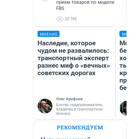
прием товаров по модели
FBS
22 792
МНЕНИЕ
МНЕНИ
Наследие, которое
Мой б
чудом не развалилось:
береж
транспортный эксперт
хотел
разнес миф о «вечных»
тысяч
советских дорогах
креди
приех
безоп
Олег Арефьев
Блогер, предприниматель,
владелец в транспортном
бизнесе
РЕКОМЕНДУЕМ