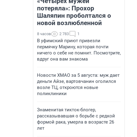
«Четырех мужей
потеряла»: Прохор
Шаляпин проболтался о
новой возлюбленной
8 часов
2 783
1
В уфимский приют привезли
пермячку Марину, которая почти
ничего о себе не помнит. Посмотрите,
вдруг она вам знакома
Новости ХМАО за 5 августа: муж дает
деньги Айзе, вартовчанин оголился
возле ТЦ, откроются новые
поликлиники
Знаменитая тикток-блогер,
рассказывавшая о борьбе с редкой
формой рака, умерла в возрасте 26
лет