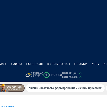
АММА
АФИША
ГОРОСКОП
КУРСЫ ВАЛЮТ
ПРОБКИ
ZODY
И
USD 81,41
СЕЙЧАС
1
ПРОБКИ
+25°C
EUR 94,06
Члены «казачьего формирования» избили приезжих