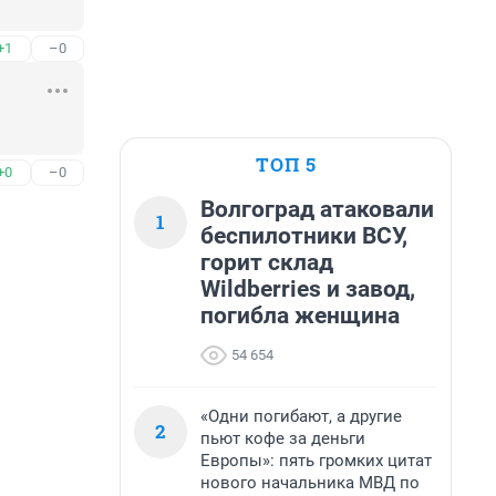
+1
–0
ТОП 5
+0
–0
Волгоград атаковали
1
беспилотники ВСУ,
горит склад
Wildberries и завод,
погибла женщина
54 654
«Одни погибают, а другие
2
пьют кофе за деньги
Европы»: пять громких цитат
нового начальника МВД по