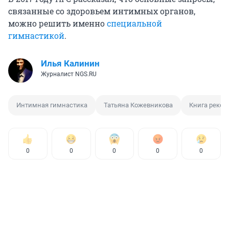
связанные со здоровьем интимных органов,
можно решить именно
специальной
гимнастикой
.
Илья Калинин
Журналист NGS.RU
Интимная гимнастика
Татьяна Кожевникова
Книга рекор
0
0
0
0
0