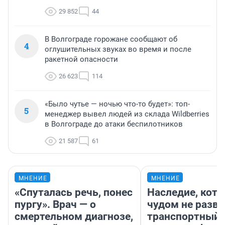
29 852
44
В Волгограде горожане сообщают об
4
оглушительных звуках во время и после
ракетной опасности
26 623
114
«Было чутье — ночью что-то будет»: топ-
5
менеджер вывел людей из склада Wildberries
в Волгограде до атаки беспилотников
21 587
61
МНЕНИЕ
МНЕНИЕ
«Спуталась речь, понес
Наследие, кото
пургу». Врач — о
чудом не разва
смертельном диагнозе,
транспортный 