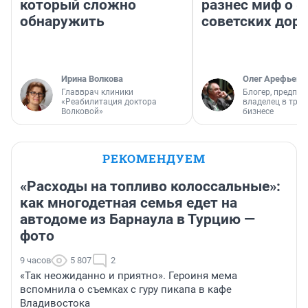
который сложно
разнес миф о 
обнаружить
советских доро
Ирина Волкова
Олег Арефьев
Главврач клиники
Блогер, предпри
«Реабилитация доктора
владелец в тра
Волковой»
бизнесе
РЕКОМЕНДУЕМ
«Расходы на топливо колоссальные»:
как многодетная семья едет на
автодоме из Барнаула в Турцию —
фото
9 часов
5 807
2
«Так неожиданно и приятно». Героиня мема
вспомнила о съемках с гуру пикапа в кафе
Владивостока