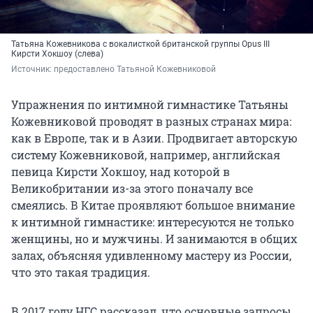
Татьяна Кожевникова с вокалисткой британской группы Opus III
Кирсти Хокшоу (слева)
Источник: 
предоставлено Татьяной Кожевниковой
Упражнения по интимной гимнастике Татьяны
Кожевниковой проводят в разных странах мира:
как в Европе, так и в Азии. Продвигает авторскую
систему Кожевниковой, например, английская
певица Кирсти Хокшоу, над которой в
Великобритании из-за этого поначалу все
смеялись. В Китае проявляют большое внимание
к интимной гимнастике: интересуются не только
женщины, но и мужчины. И занимаются в общих
залах, объясняя удивленному мастеру из России,
что это такая традиция.
В 2017 году НГС рассказал, что основные запросы,