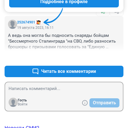
Подробнее в профиле
Без фото и видео не верим 😞
+0
–0
252674901
19 августа 2023, 16:11
А ведь она могла бы подносить снаряды бойцам 
"Бессмертного Сталинграда "на СВО, либо разносить 
брошюры с призывами голосовать за "Единую 
Россию".
+3
–0
Читать все комментарии
Гость
Отправить
Войти
Новости СМИ2