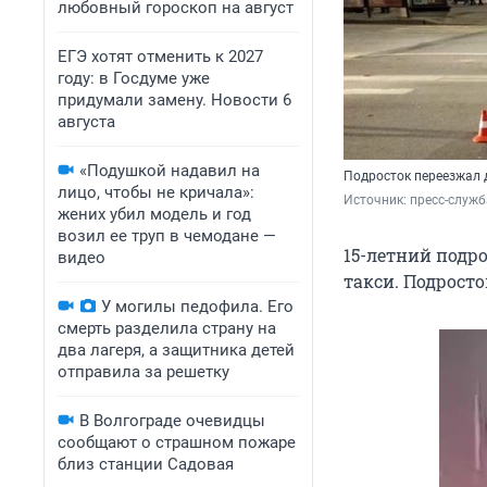
любовный гороскоп на август
ЕГЭ хотят отменить к 2027
году: в Госдуме уже
придумали замену. Новости 6
августа
«Подушкой надавил на
Подросток переезжал 
лицо, чтобы не кричала»:
Источник: 
пресс-служб
жених убил модель и год
возил ее труп в чемодане —
15-летний подр
видео
такси. Подросто
У могилы педофила. Его
смерть разделила страну на
два лагеря, а защитника детей
отправила за решетку
В Волгограде очевидцы
сообщают о страшном пожаре
близ станции Садовая