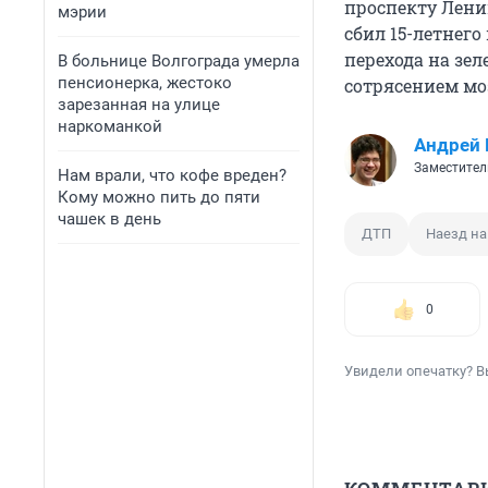
проспекту Лени
мэрии
сбил 15-летнего
перехода на зел
В больнице Волгограда умерла
пенсионерка, жестоко
сотрясением мо
зарезанная на улице
наркоманкой
Андрей 
Заместител
Нам врали, что кофе вреден?
Кому можно пить до пяти
чашек в день
ДТП
Наезд на
0
Увидели опечатку? В