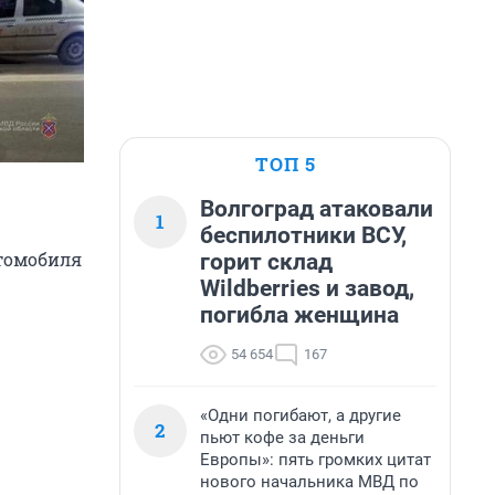
ТОП 5
Волгоград атаковали
1
беспилотники ВСУ,
втомобиля
горит склад
Wildberries и завод,
погибла женщина
54 654
167
«Одни погибают, а другие
2
пьют кофе за деньги
Европы»: пять громких цитат
нового начальника МВД по