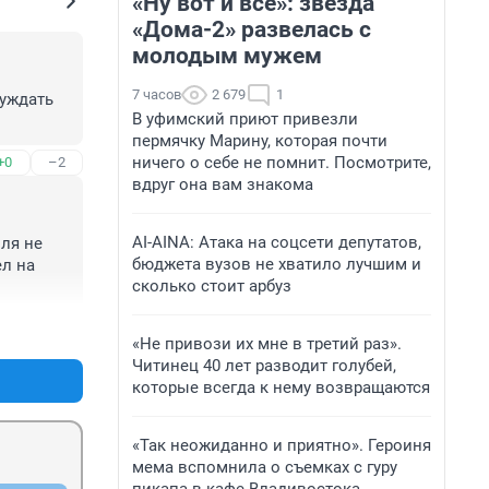
«Ну вот и всё»: звезда
«Дома-2» развелась с
молодым мужем
7 часов
2 679
1
уждать 
В уфимский приют привезли
пермячку Марину, которая почти
ничего о себе не помнит. Посмотрите,
+0
–2
вдруг она вам знакома
AI-AINA: Атака на соцсети депутатов,
ля не 
бюджета вузов не хватило лучшим и
л на 
сколько стоит арбуз
+1
–1
«Не привози их мне в третий раз».
Читинец 40 лет разводит голубей,
которые всегда к нему возвращаются
«Так неожиданно и приятно». Героиня
мема вспомнила о съемках с гуру