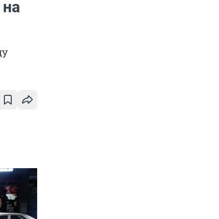
 на
ду