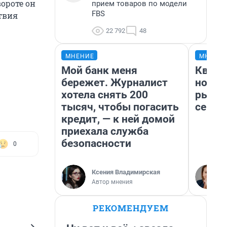
ороте он
прием товаров по модели
FBS
ствия
22 792
48
МНЕНИЕ
МНЕНИ
Мой банк меня
Кварт
бережет. Журналист
но де
хотела снять 200
рынок
тысяч, чтобы погасить
сейча
кредит, — к ней домой
приехала служба
безопасности
0
Ксения Владимирская
Автор мнения
РЕКОМЕНДУЕМ