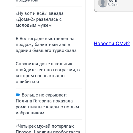
продуктом
Гость
Войти
«Ну вот и всё»: звезда
«Дома-2» развелась с
молодым мужем
В Волгограде выставлен на
Новости СМИ2
продажу банкетный зал в
здании бывшего турвокзала
Справится даже школьник:
пройдите тест по географии, в
котором очень стыдно
ошибиться
Больше не скрывает:
Полина Гагарина показала
романтичные кадры с новым
избранником
«Четырех мужей потеряла»:
Прохор Шаляпин проболтался