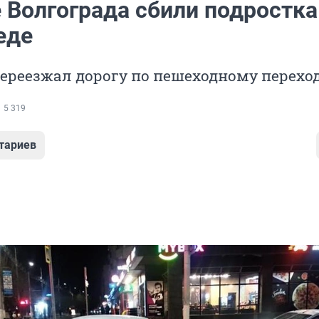
 Волгограда сбили подростка
еде
ереезжал дорогу по пешеходному перехо
5 319
тариев