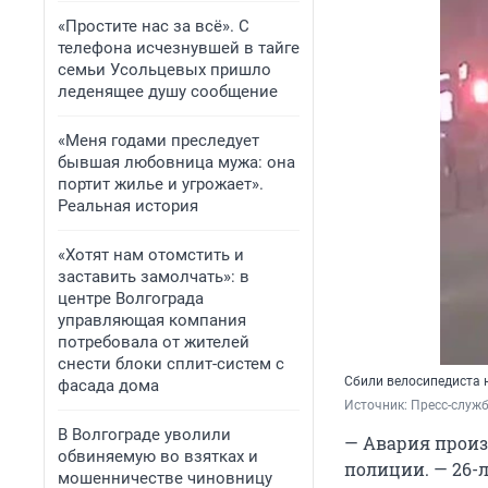
«Простите нас за всё». С
телефона исчезнувшей в тайге
семьи Усольцевых пришло
леденящее душу сообщение
«Меня годами преследует
бывшая любовница мужа: она
портит жилье и угрожает».
Реальная история
«Хотят нам отомстить и
заставить замолчать»: в
центре Волгограда
управляющая компания
потребовала от жителей
снести блоки сплит-систем с
Сбили велосипедиста 
фасада дома
Источник: 
Пресс-служб
В Волгограде уволили
— Авария произо
обвиняемую во взятках и
полиции. — 26-л
мошенничестве чиновницу