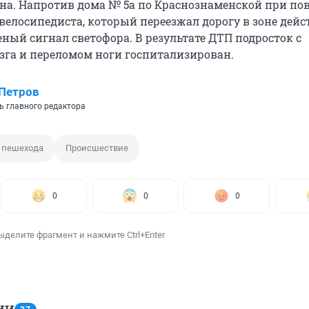
на. Напротив дома № 5а по Краснознаменской при пов
 велосипедиста, который переезжал дорогу в зоне дей
еный сигнал светофора. В результате ДТП подросток с
зга и переломом ноги госпитализирован.
Петров
ь главного редактора
 пешехода
Происшествие
0
0
0
ыделите фрагмент и нажмите Ctrl+Enter