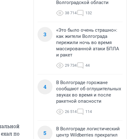
Волгоградской области
38 714
132
«Это было очень страшно»:
3
как жители Волгограда
пережили ночь во время
массированной атаки БПЛА
и ракет
29 734
44
В Волгограде горожане
4
сообщают об оглушительных
звуках во время и после
ракетной опасности
26 514
114
ональной
В Волгограде логистический
5
 ехал по
центр Wildberries прекратил