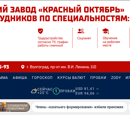
АММА
АФИША
ГОРОСКОП
КУРСЫ ВАЛЮТ
ПРОБКИ
ZODY
И
USD 81,41
СЕЙЧАС
1
ПРОБКИ
+25°C
EUR 94,06
Члены «казачьего формирования» избили приезжих