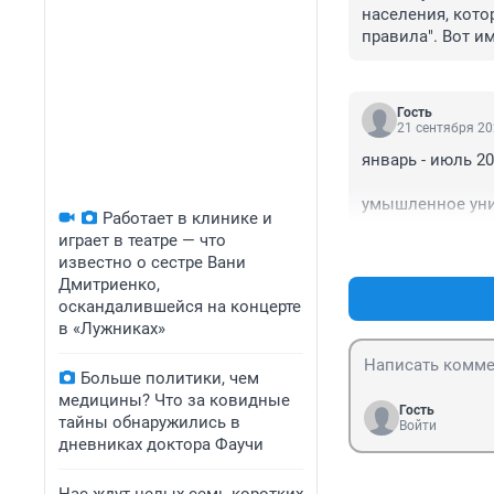
населения, котор
правила". Вот и
хочется. Сдаёт ж
порядочные граж
Либо автомобиль
Гость
начинаются слож
21 сентября 20
Перестать быть
январь - июль 20
умышленное уни
Работает в клинике и
имущества, сове
играет в театре — что
побуждений, пут
известно о сестре Вани
общеопасным сп
Дмитриенко,
неосторожности 
оскандалившейся на концерте
тяжкие последств
в «Лужниках»
всего 5 302 

Больше политики, чем
медицины? Что за ковидные
не раскрыто 3 4
Гость
тайны обнаружились в
Войти
дневниках доктора Фаучи