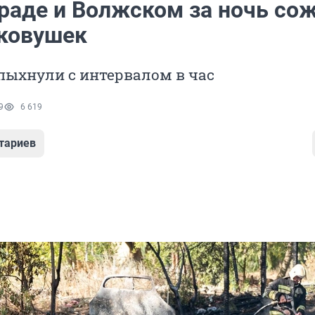
граде и Волжском за ночь со
гковушек
ыхнули с интервалом в час
9
6 619
тариев