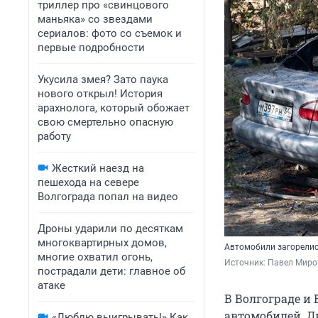
триллер про «свинцового
маньяка» со звездами
сериалов: фото со съемок и
первые подробности
Укусила змея? Зато паука
нового открыл! История
арахнолога, который обожает
свою смертельно опасную
работу
Жесткий наезд на
пешехода на севере
Волгограда попал на видео
Дроны ударили по десяткам
многоквартирных домов,
Автомобили загорелис
многие охватил огонь,
Источник: 
Павел Мир
пострадали дети: главное об
атаке
В Волгограде и 
автомобилей. Д
«Люблю выигрывать!» Как