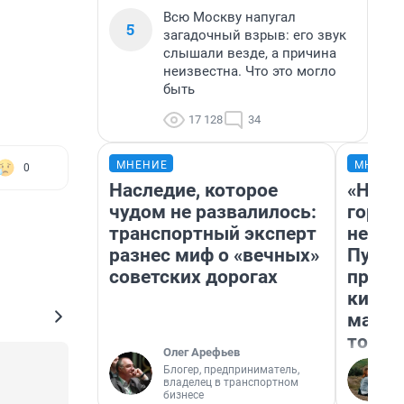
Всю Москву напугал
5
загадочный взрыв: его звук
слышали везде, а причина
неизвестна. Что это могло
быть
17 128
34
МНЕНИЕ
МНЕНИ
0
Наследие, которое
«Нет 
чудом не развалилось:
городо
транспортный эксперт
недоф
разнес миф о «вечных»
Путеш
советских дорогах
проех
килом
машин
того
Олег Арефьев
Блогер, предприниматель,
владелец в транспортном
бизнесе