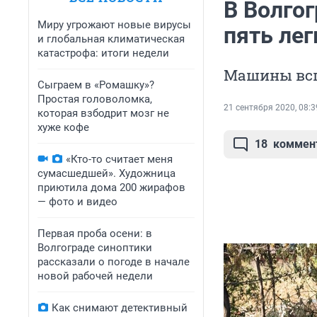
В Волго
Миру угрожают новые вирусы
пять ле
и глобальная климатическая
катастрофа: итоги недели
Машины всп
Сыграем в «Ромашку»?
Простая головоломка,
21 сентября 2020, 08:3
которая взбодрит мозг не
хуже кофе
18
коммен
«Кто-то считает меня
сумасшедшей». Художница
приютила дома 200 жирафов
— фото и видео
Первая проба осени: в
Волгограде синоптики
рассказали о погоде в начале
новой рабочей недели
Как снимают детективный