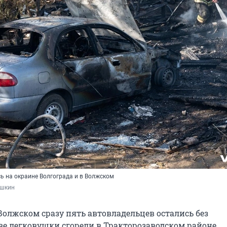
ь на окраине Волгограда и в Волжском
ошкин
Волжском сразу пять автовладельцев остались без
ве легковушки сгорели в Тракторозаводском районе