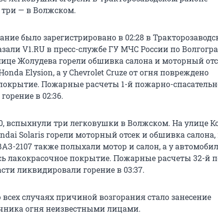
 три — в Волжском.
ание было зарегистрировано в 02:28 в Тракторозавод
азали V1.RU в пресс-службе ГУ МЧС России по Волгогр
улице Жолудева горели обшивка салона и моторный от
onda Elysion, а у Chevrolet Cruze от огня повреждено
покрытие. Пожарные расчеты 1-й пожарно-спасательн
орение в 02:36.
:30, вспыхнули три легковушки в Волжском. На улице К
dai Solaris горели моторный отсек и обшивка салона,
АЗ-2107 также полыхали мотор и салон, а у автомобил
сь лакокрасочное покрытие. Пожарные расчеты 32-й 
сти ликвидировали горение в 03:37.
о всех случаях причиной возгорания стало занесение
чника огня неизвестными лицами.