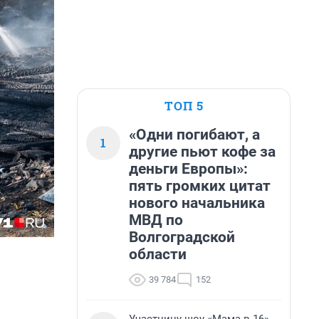
ТОП 5
«Одни погибают, а
1
другие пьют кофе за
деньги Европы»:
пять громких цитат
нового начальника
МВД по
Волгоградской
области
39 784
152