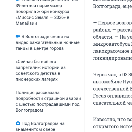
39-летняя парикмахер
Волгограда, еще
покорила жюри конкурса
«Миссис Земля — 2026» в
— Первое возгор
Малайзии
районе, — расск
области. — На 
В Волгограде сняли на
видео зажигательные ночные
микроавтобуса H
танцы в центре города
лакокрасочное 
ликвидировали г
«Сейчас бы всё это
запретили»: истории из
советского детства в
Через час, в 03
пионерских лагерях
автомобиле Hyun
отечественной В
Полиция рассказала
Focus оплавило
подробности страшной аварии
спасательной ча
с шестью пострадавшими под
Волгоградом
Известно, что в
Под Волгоградом на
открытого исто
знаменитом озере