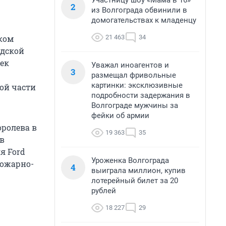
Участницу шоу «Мама в 16»
2
из Волгограда обвинили в
домогательствах к младенцу
21 463
34
ском
адской
сек
Уважал иноагентов и
3
размещал фривольные
картинки: эксклюзивные
ой части
подробности задержания в
Волгограде мужчины за
фейки об армии
оролева в
19 363
35
 в
я Ford
Уроженка Волгограда
пожарно-
4
выиграла миллион, купив
лотерейный билет за 20
рублей
18 227
29