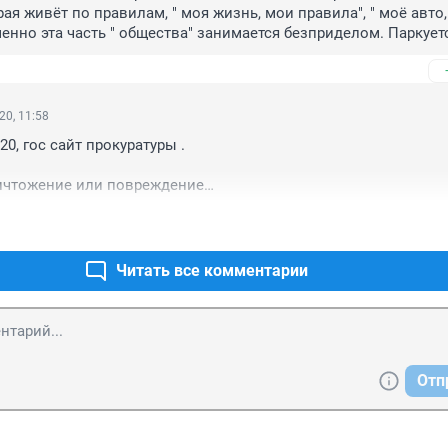
ая живёт по правилам, " моя жизнь, мои правила", " моё авто,
менно эта часть " общества" занимается безприделом. Паркуетс
ильё нелегально, как своим, так и гастарбайтерам. Ворует. И к
дане пытаются их призвать к ответу. У них начинаются пробл
 сожгут. Подставят и уголовное дело заведут. Либо на работе
ности. Законопослушному обществу нужно жёстче реагироват
20, 11:58
 инертными.
20, гос сайт прокуратуры .

чтожение или повреждение

ршенные из хулиганских

ем поджога, взрыва или иным

особом либо повлекшие по

смерть человека или иные

Читать все комментарии
ия ч. 2 ст. 167 УК РФ 

56
Отп