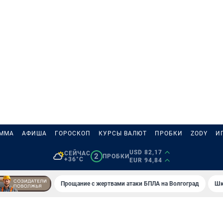
АММА
АФИША
ГОРОСКОП
КУРСЫ ВАЛЮТ
ПРОБКИ
ZODY
И
USD 82,17
СЕЙЧАС
2
ПРОБКИ
+36°C
EUR 94,84
Прощание с жертвами атаки БПЛА на Волгоград
Шк