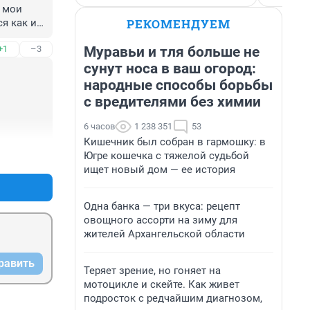
 мои 
РЕКОМЕНДУЕМ
я как им 
огда 
Муравьи и тля больше не
+1
–3
емы. 
 
сунут носа в ваш огород:
ь. 
народные способы борьбы
с вредителями без химии
6 часов
1 238 351
53
Кишечник был собран в гармошку: в
+0
–0
Югре кошечка с тяжелой судьбой
ищет новый дом — ее история
Одна банка — три вкуса: рецепт
овощного ассорти на зиму для
жителей Архангельской области
равить
Теряет зрение, но гоняет на
мотоцикле и скейте. Как живет
подросток с редчайшим диагнозом,