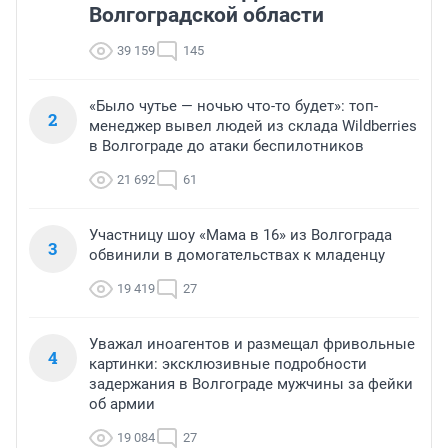
Волгоградской области
39 159
145
«Было чутье — ночью что-то будет»: топ-
2
менеджер вывел людей из склада Wildberries
в Волгограде до атаки беспилотников
21 692
61
Участницу шоу «Мама в 16» из Волгограда
3
обвинили в домогательствах к младенцу
19 419
27
Уважал иноагентов и размещал фривольные
4
картинки: эксклюзивные подробности
задержания в Волгограде мужчины за фейки
об армии
19 084
27