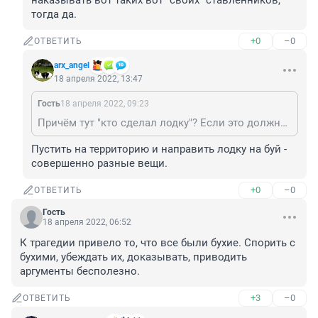
наказывать вот таких вот "своих" ставленников, 
тогда да.
+0
–0
ОТВЕТИТЬ
arx_angel
18 апреля 2022, 13:47
Гость
18 апреля 2022, 09:23
Причём тут "кто сделал лодку"? Если это должностные обязанности данного чиновника - то он должен ответить за халатность. Если нет - то нет. Следствие разберётся.... А система скорее уничтожит себя, если не будет наказывать вот таких вот "своих" ставленников, тогда да.
Пустить на территорию и направить лодку на буй - 
совершенно разные вещи.
+0
–0
ОТВЕТИТЬ
Гость
18 апреля 2022, 06:52
К трагедии привело то, что все были бухие. Спорить с 
бухими, убеждать их, доказывать, приводить 
аргументы бесполезно.
+3
–0
ОТВЕТИТЬ