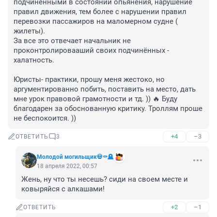
подчинёнными в состоянии опьянения, нарушение 
правил движения, тем более с нарушении правил 
перевозки пассажиров на маломерном судне ( 
жилеты).

За все это отвечает начальник не 
проконтролировааший своих подчинённых - 
халатность. 

Юристы- практики, прошу меня жестоко, но 
аргументированно побить, поставить на место, дать 
мне урок правовой грамотности и тд. )) 🔥 Буду 
благодарен за обоснованную критику. Троллям проше 
не беспокоится. ))
+4
–3
ОТВЕТИТЬ
3
Молодой могильщик💀⚰️🪦
18 апреля 2022, 00:57
Жень, ну что ты несешь? сиди на своем месте и 
ковыряйся с алкашами!
+2
–1
ОТВЕТИТЬ