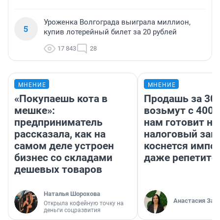
Уроженка Волгограда выиграла миллион,
5
купив лотерейный билет за 20 рублей
17 843
28
МНЕНИЕ
МНЕНИЕ
«Покупаешь кота в
Продашь за 300
мешке»:
возьмут с 4000
предприниматель
нам готовит н
рассказала, как на
налоговый зако
самом деле устроен
коснется импор
бизнес со складами
даже репетито
дешевых товаров
Наталья Шорохова
Анастасия Зав
Открыла кофейную точку на
деньги соцразвития