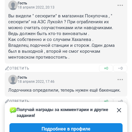
Гость
18 апреля 2022, 20:13
Вы видели " сесюрити" в магазинах Покупочка , " 
сесюрити" на АЗС Лукойл ? При ограблениях их 
можно считать соучастниками или наводчиками. 
Ведь должен быть кто-то виноватым .

Как собственно и со случаем Хахалева .

Владелец лодочной станции и сторож .Один дома 
был в выходной , второй не смог корочкам 
ментовском противостоять .
+0
–0
ОТВЕТИТЬ
Гость
18 апреля 2022, 17:46
Лодочника определили, теперь нужен ещё бакенщик.
+0
–0
ОТВЕТИТЬ
Получай награды за комментарии и другие 
Гость
18 апреля 2022, 09:18
задания!
Если это были его обязанности - то за дело 
Подробнее в профиле
арестовали.