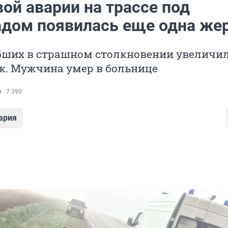
ой аварии на трассе под
адом появилась еще одна же
бших в страшном столкновении увеличил
к. Мужчина умер в больнице
7 390
ария