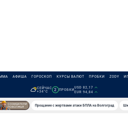
АММА
АФИША
ГОРОСКОП
КУРСЫ ВАЛЮТ
ПРОБКИ
ZODY
И
USD 82,17
СЕЙЧАС
2
ПРОБКИ
+34°C
EUR 94,84
Прощание с жертвами атаки БПЛА на Волгоград
Шк