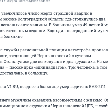
а ГУ МВД по Волгоградской области
к увеличилось число жертв страшной аварии в
районе Волгоградской области, где столкнулись два
е легковых автомашины. В больнице умер 49-летний 
ечественным седаном. Еще один пострадавший мужчи
 в больнице.
с-службы региональной полиции катастрофа произо
ороге, соединяющей Чернышковский с хутором
 Столкнулись две легковушки и два грузовика. На ме
а — пассажирка «одиннадцатой». Три человека, в том 
 доставлены в больницу.
тно V1.RU, позднее в больнице умер водитель ВАЗ-2111.
тнего мужчины оказались несовместимы с жизнью. О
еанимационном отделении Чернышковской ЦРБ, — соо