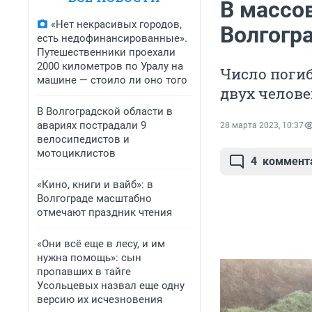
В массов
«Нет некрасивых городов,
Волгогр
есть недофинансированные».
Путешественники проехали
2000 километров по Уралу на
Число поги
машине — стоило ли оно того
двух челове
В Волгоградской области в
авариях пострадали 9
28 марта 2023, 10:37
велосипедистов и
мотоциклистов
4
коммент
«Кино, книги и вайб»: в
Волгограде масштабно
отмечают праздник чтения
«Они всё еще в лесу, и им
нужна помощь»: сын
пропавших в тайге
Усольцевых назвал еще одну
версию их исчезновения