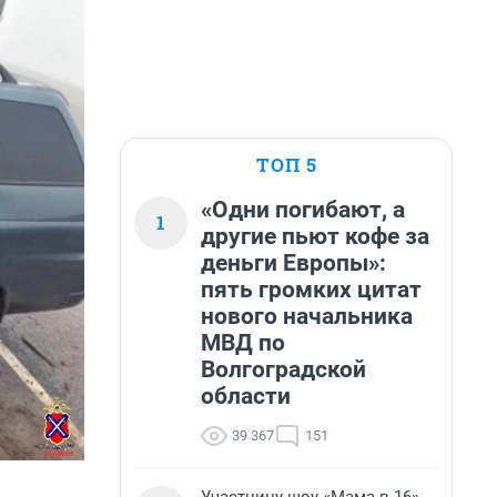
ТОП 5
«Одни погибают, а
1
другие пьют кофе за
деньги Европы»:
пять громких цитат
нового начальника
МВД по
Волгоградской
области
39 367
151