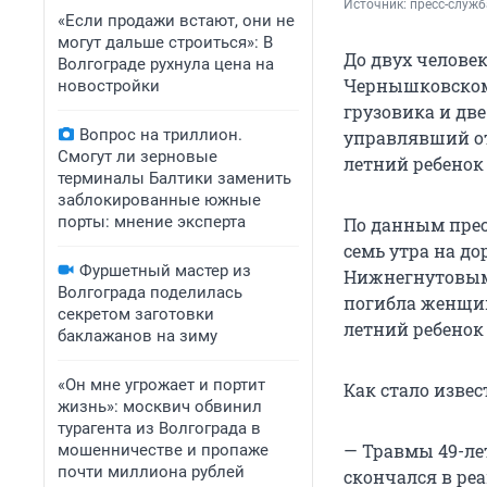
Источник: 
пресс-служб
«Если продажи встают, они не
могут дальше строиться»: В
До двух челове
Волгограде рухнула цена на
Чернышковском 
новостройки
грузовика и дв
Вопрос на триллион.
управлявший от
Смогут ли зерновые
летний ребенок
терминалы Балтики заменить
заблокированные южные
порты: мнение эксперта
По данным прес
семь утра на д
Фуршетный мастер из
Нижнегнутовым.
Волгограда поделилась
погибла женщин
секретом заготовки
летний ребенок
баклажанов на зиму
«Он мне угрожает и портит
Как стало извес
жизнь»: москвич обвинил
турагента из Волгограда в
— Травмы 49-ле
мошенничестве и пропаже
почти миллиона рублей
скончался в р