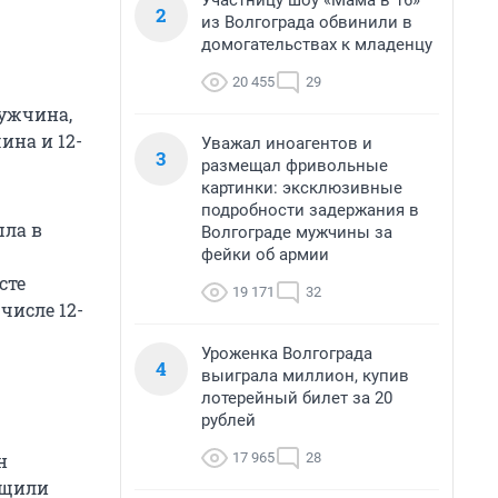
Участницу шоу «Мама в 16»
2
из Волгограда обвинили в
домогательствах к младенцу
20 455
29
мужчина,
на и 12-
Уважал иноагентов и
3
размещал фривольные
картинки: эксклюзивные
подробности задержания в
шла в
Волгограде мужчины за
фейки об армии
сте
19 171
32
числе 12-
Уроженка Волгограда
4
выиграла миллион, купив
лотерейный билет за 20
рублей
17 965
28
н
бщили