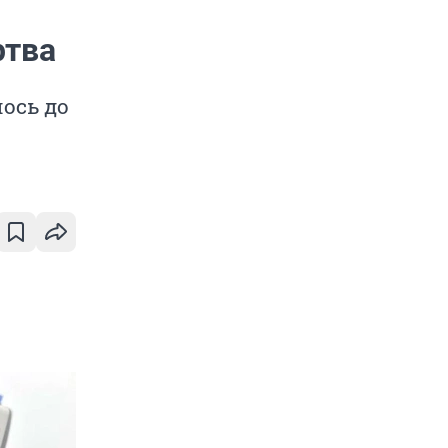
ртва
ось до