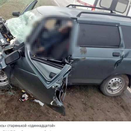
ось» старенькой «одиннадцатой»