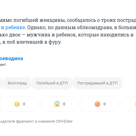
мимо погибшей женщины, сообщалось о троих постра
 и ребенке
. Однако, по данным облкомздрава, в больн
ько двое — мужчина и ребенок, которые находились в
 в лоб влетевшей в фуру.
оеводина
ент
Волгоград
Погибший в ДТП
Пострадавший в ДТП
0
0
0
ыделите фрагмент и нажмите Ctrl+Enter