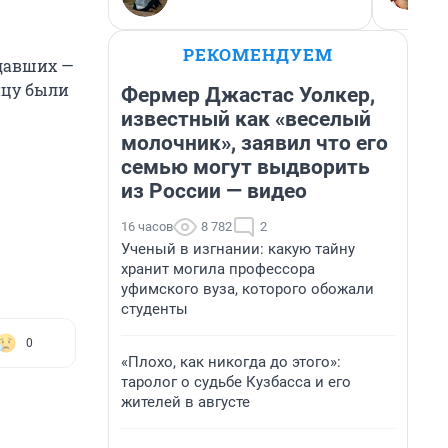
РЕКОМЕНДУЕМ
давших —
ицу были
Фермер Джастас Уолкер,
известный как «веселый
молочник», заявил что его
семью могут выдворить
из России — видео
16 часов
8 782
2
Ученый в изгнании: какую тайну
хранит могила профессора
уфимского вуза, которого обожали
студенты
0
«Плохо, как никогда до этого»:
таролог о судьбе Кузбасса и его
жителей в августе