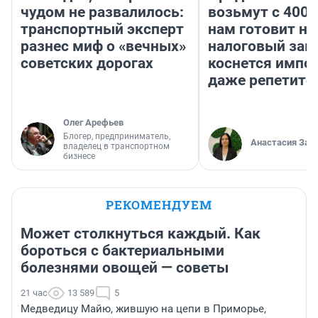
чудом не развалилось:
возьмут с 4000
транспортный эксперт
нам готовит н
разнес миф о «вечных»
налоговый зако
советских дорогах
коснется импор
даже репетито
Олег Арефьев
Блогер, предприниматель,
Анастасия Зав
владелец в транспортном
бизнесе
РЕКОМЕНДУЕМ
Может столкнуться каждый. Как
бороться с бактериальными
болезнями овощей — советы
21 час
13 589
5
Медведицу Майю, жившую на цепи в Приморье,