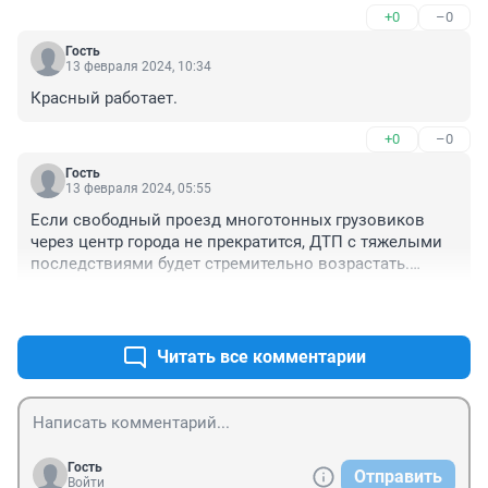
+0
–0
Гость
13 февраля 2024, 10:34
Красный работает.
+0
–0
Гость
13 февраля 2024, 05:55
Если свободный проезд многотонных грузовиков 
через центр города не прекратится, ДТП с тяжелыми 
последствиями будет стремительно возрастать.

Но те у кого имеются полномочия ни чего не 
+2
–0
предпринимают. Возникает вопрос почему?

И не надо про корм в магазинах. Три года назад 
такого не было и ни кто не оголодал.
Читать все комментарии
Гость
Отправить
Войти