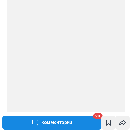
Сообщить новость
Рубрики
Реклама на сайте
Прайс-лист
О компании
Наши награды
Наши вакансии
20
Техподдержка
Комментарии