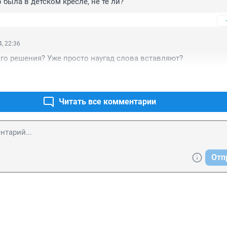
 была в детском кресле, не те ли?
, 22:36
го решения? Уже просто наугад слова вставляют?
Читать все комментарии
Отп