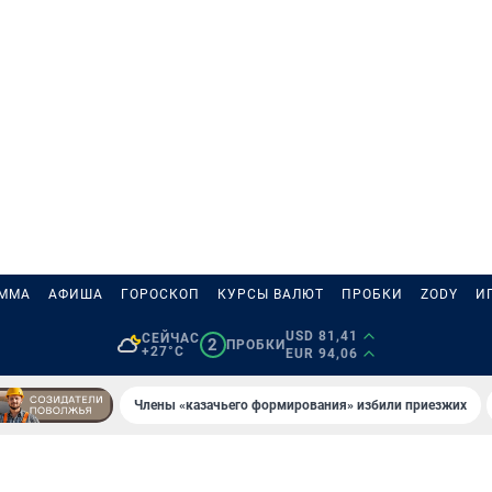
АММА
АФИША
ГОРОСКОП
КУРСЫ ВАЛЮТ
ПРОБКИ
ZODY
И
USD 81,41
СЕЙЧАС
2
ПРОБКИ
+27°C
EUR 94,06
Члены «казачьего формирования» избили приезжих