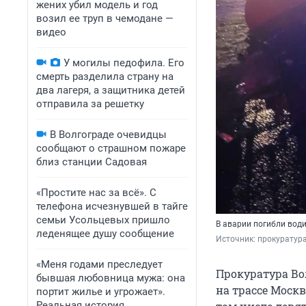
жених убил модель и год
возил ее труп в чемодане —
видео
У могилы педофила. Его
смерть разделила страну на
два лагеря, а защитника детей
отправила за решетку
В Волгограде очевидцы
сообщают о страшном пожаре
близ станции Садовая
«Простите нас за всё». С
телефона исчезнувшей в тайге
семьи Усольцевых пришло
В аварии погибли води
леденящее душу сообщение
Источник: 
прокуратура
«Меня годами преследует
Прокуратура Во
бывшая любовница мужа: она
на трассе Москв
портит жилье и угрожает».
Реальная история