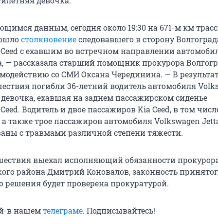
тилетняя девочка.
щимся данным, сегодня около 19:30 на 671-м км трасс
зошло
столкновение
следовавшего в сторону Волгоград
 Ceed с ехавшим во встречном направлении автомоби
ta, — рассказала старший помощник прокурора Волгог
имодействию со СМИ Оксана Черединина. — В результа
шествия погибли 36-летний водитель автомобиля Volk
я девочка, ехавшая на заднем пассажирском сиденье
Ceed. Водитель и двое пассажиров Kia Ceed, в том числе
 а также трое пассажиров автомобиля Volkswagen Jett
аны с травмами различной степени тяжести.
шествия выехал исполняющий обязанности прокурор
ого района Дмитрий Коновалов, законность принятог
о решения будет проверена прокуратурой.
ей-в нашем
телеграме
. Подписывайтесь!