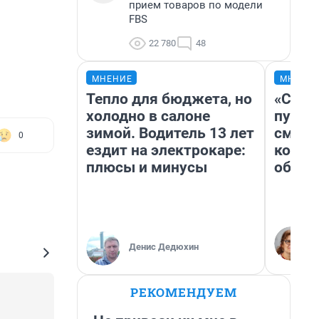
прием товаров по модели
FBS
22 780
48
МНЕНИЕ
МНЕНИ
Тепло для бюджета, но
«Спут
холодно в салоне
пургу»
зимой. Водитель 13 лет
смерт
0
ездит на электрокаре:
котор
плюсы и минусы
обнар
Денис Дедюхин
РЕКОМЕНДУЕМ