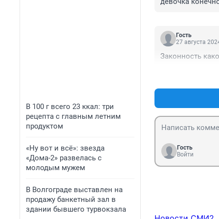
девочка конечно
Гость
27 августа 2024
Законность како
В 100 г всего 23 ккал: три
рецепта с главным летним
продуктом
«Ну вот и всё»: звезда
Гость
Войти
«Дома-2» развелась с
молодым мужем
В Волгограде выставлен на
продажу банкетный зал в
здании бывшего турвокзала
Новости СМИ2