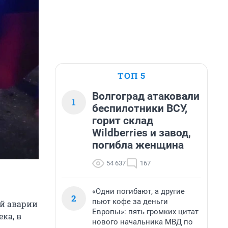
ТОП 5
Волгоград атаковали
1
беспилотники ВСУ,
горит склад
Wildberries и завод,
погибла женщина
54 637
167
«Одни погибают, а другие
2
пьют кофе за деньги
ой аварии
Европы»: пять громких цитат
ка, в
нового начальника МВД по