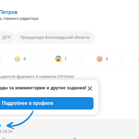
Петров
ь главного редактора
ДТП
Прокуратура Волгоградской области
0
1
0
ыделите фрагмент и нажмите Ctrl+Enter
ады за комментарии и другие задания!
Подробнее в профиле
ИИ
2
, 04:23