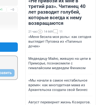
«Не привози их мне в
третий раз». Читинец 40
+1
–0
лет разводит голубей,
которые всегда к нему
возвращаются
21 час
14 669
11
+3
–0
«Меня бесила моя роль»: как сегодня
выглядит Пуговка из «Папиных
дочек»
Медведицу Майю, жившую на цепи в
Приморье, познакомили с
гималайским медведем Фиником
равить
«Мы начали в самое нестабильное
время»: как многодетная мама из
Архангельска создала свой бизнес
Август перевернет жизнь Козерогов.