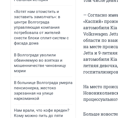
том числе девя
«Хотят нам отомстить и
— Согласно имею
заставить замолчать»: в
«Каспий» прои
центре Волгограда
автомобиля Kia
управляющая компания
потребовала от жителей
Volkswagen Jet
снести блоки сплит-систем с
области по вза
фасада дома
на месте проис
Jetta и 9-летня
В Волгограде уволили
автомобиля Kia 
обвиняемую во взятках и
летняя девочка,
мошенничестве чиновницу
мэрии
госпитализиров
В больнице Волгограда умерла
На место проис
пенсионерка, жестоко
Новониколаевск
зарезанная на улице
наркоманкой
процессуальног
Нам врали, что кофе вреден?
Больше новост
Кому можно пить до пяти