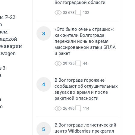
Волгоградской области
38 678
132
ы Р-22
а
«Это было очень страшно»:
лем
3
как жители Волгограда
радской
пережили ночь во время
те аварии
массированной атаки БПЛА
swagen
и ракет
29 725
44
 3-
a
В Волгограде горожане
4
сообщают об оглушительных
звуках во время и после
ракетной опасности
а
о
26 496
114
В Волгограде логистический
5
центр Wildberries прекратил