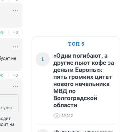
+3
–0
ТОП 5
«Одни погибают, а
1
удет не 
другие пьют кофе за
деньги Европы»:
+0
–0
пять громких цитат
нового начальника
МВД по
Волгоградской
области
ну зп бюджетника состоит совсем не только из оклада. и в итоге прибавка будет не 700 р, а раза в 4 больше.
39 212
одит 
дит на 