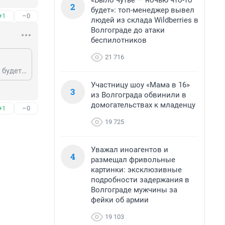
«Было чутье — ночью что-то
2
будет»: топ-менеджер вывел
+1
–0
людей из склада Wildberries в
Волгограде до атаки
беспилотников
21 716
ну зп бюджетника состоит совсем не только из оклада. и в итоге прибавка будет не 700 р, а раза в 4 больше.
Участницу шоу «Мама в 16»
3
из Волгограда обвинили в
домогательствах к младенцу
+1
–0
19 725
Уважал иноагентов и
4
размещал фривольные
картинки: эксклюзивные
подробности задержания в
Волгограде мужчины за
фейки об армии
19 103