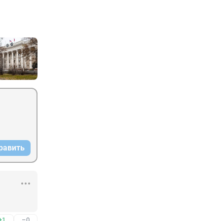
равить
+1
–0