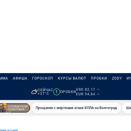
АММА
АФИША
ГОРОСКОП
КУРСЫ ВАЛЮТ
ПРОБКИ
ZODY
И
USD 82,17
СЕЙЧАС
1
ПРОБКИ
+27°C
EUR 94,84
Прощание с жертвами атаки БПЛА на Волгоград
Шк