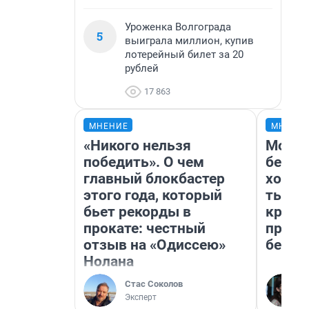
Уроженка Волгограда
5
выиграла миллион, купив
лотерейный билет за 20
рублей
17 863
МНЕНИЕ
МНЕНИ
«Никого нельзя
Мой б
победить». О чем
береж
главный блокбастер
хотел
этого года, который
тысяч
бьет рекорды в
креди
прокате: честный
приех
отзыв на «Одиссею»
безоп
Нолана
Стас Соколов
Эксперт