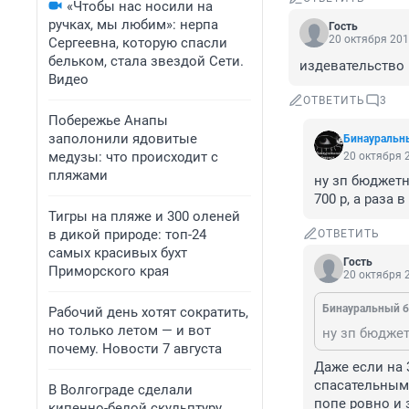
«Чтобы нас носили на
ручках, мы любим»: нерпа
Гость
20 октября 201
Сергеевна, которую спасли
бельком, стала звездой Сети.
издевательство
Видео
ОТВЕТИТЬ
3
Побережье Анапы
заполонили ядовитые
Бинауральн
медузы: что происходит с
20 октября 2
пляжами
ну зп бюджетн
700 р, а раза 
Тигры на пляже и 300 оленей
в дикой природе: топ-24
ОТВЕТИТЬ
самых красивых бухт
Гость
Приморского края
20 октября 2
Бинауральный б
Рабочий день хотят сократить,
но только летом — и вот
почему. Новости 7 августа
Даже если на 3
спасательными
В Волгограде сделали
попе ровно и 
кипенно-белой скульптуру