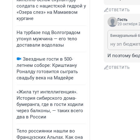
солдата с нацистской гидрой у
ОТВЕТИТЬ
«Озера слез» на Мамаевом
кургане
Гость
20 октября 2
На турбазе под Волгоградом
Бинауральный б
утонул мужчина — его тело
доставали водолазы
И поэтому бюд
Звездные гости в 500-
летнем соборе: Криштиану
ОТВЕТИТЬ
Роналду готовится сыграть
свадьбу века на Мадейре
«Жила тут интеллигенция».
История сибирского дома-
бумеранга, где в гости ходили
через балконы, — таких всего
два в России
Тело россиянки нашли во
Французских Альпах. Как она