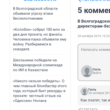
ПЕРЕЙТИ К ПУ
5 комме
В Волгоградской области
объявили угрозу атаки
беспилотниками
В Волгоградско
директорам-бе
«Колобок» собрал 100 млн за
два дня проката, но фанаты
20 октября 2019, 10:23
Человека-паука объявили ему
войну. Разбираемся в
скандале
Школьники победили на
Международной олимпиаде
по ИИ в Казахстане
Гость
Войти
«Никого нельзя победить». О
чем главный блокбастер этого
Гость
года, который бьет рекорды в
20 октября 201
прокате: честный отзыв на
Как платят, так 
«Одиссею» Нолана
ОТВЕТИТЬ