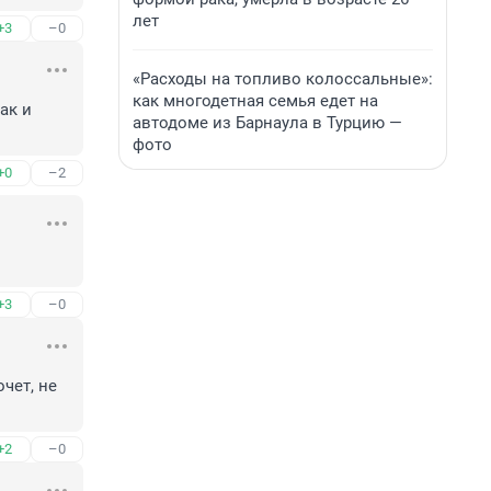
лет
+3
–0
«Расходы на топливо колоссальные»:
как многодетная семья едет на
к и 
автодоме из Барнаула в Турцию —
фото
+0
–2
+3
–0
ет, не 
+2
–0