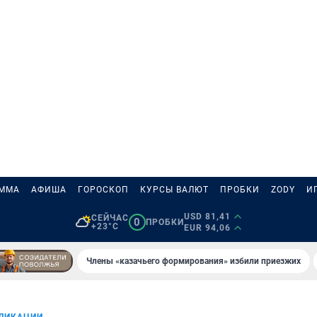
АММА
АФИША
ГОРОСКОП
КУРСЫ ВАЛЮТ
ПРОБКИ
ZODY
И
USD 81,41
СЕЙЧАС
0
ПРОБКИ
+23°C
EUR 94,06
Члены «казачьего формирования» избили приезжих