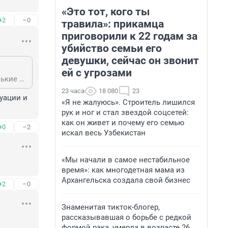
«Это тот, кого ты
+2
–0
травила»: прикамца
приговорили к 22 годам за
убийство семьи его
девушки, сейчас он звонит
ей с угрозами
maxx34rus97, кто мог давно уехал, остались патриоты, пенсионеры и маленькие больные дети, не усыновление врагами по Закону Димы Яковлева.
23 часа
18 080
23
уации и 
«Я не жалуюсь». Строитель лишился
рук и ног и стал звездой соцсетей:
как он живет и почему его семью
+0
–2
искал весь Узбекистан
«Мы начали в самое нестабильное
время»: как многодетная мама из
Архангельска создала свой бизнес
+2
–0
Знаменитая тикток-блогер,
рассказывавшая о борьбе с редкой
формой рака, умерла в возрасте 26