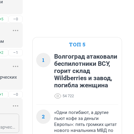
и 
+5
–0
ам
ТОП 5
+2
–1
Волгоград атаковали
1
беспилотники ВСУ,
горит склад
Wildberries и завод,
рческих 
погибла женщина
+1
–0
54 722
«Одни погибают, а другие
2
пьют кофе за деньги
Европы»: пять громких цитат
Вспомни об этом, когда импортных лекарств не будет для лечения твоих старческих болячек, хахаха
нового начальника МВД по