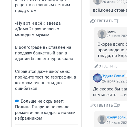
26 июля 2022, 
рецепта с главным летним
всё,конец стран
продуктом
ОТВЕТИТЬ
1
«Ну вот и всё»: звезда
«Дома-2» развелась с
Гость
молодым мужем
26 июля 202
Скорее всего 
В Волгограде выставлен на
произведено о
продажу банкетный зал в
так да, по Ев
здании бывшего турвокзала
ОТВЕТИТЬ
Справится даже школьник:
"Идите Лесом"
пройдите тест по географии, в
26 июля 2022, 
котором очень стыдно
ошибиться
Да скорее бы за
семья жить ..... 
Больше не скрывает:
ОТВЕТИТЬ
3
Полина Гагарина показала
романтичные кадры с новым
Я хочу воли.
избранником
26 июля 202