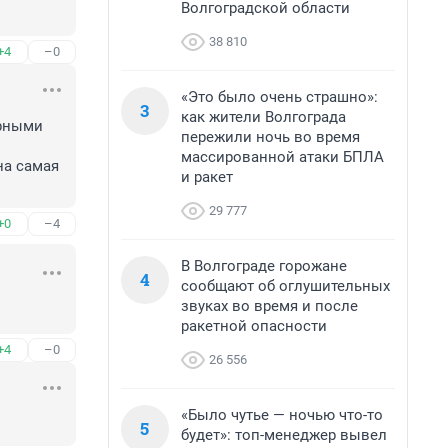
Волгоградской области
38 810
+4
–0
«Это было очень страшно»:
3
как жители Волгограда
рными 
пережили ночь во время
массированной атаки БПЛА
а самая 
и ракет
29 777
+0
–4
В Волгограде горожане
4
сообщают об оглушительных
звуках во время и после
ракетной опасности
+4
–0
26 556
«Было чутье — ночью что-то
5
будет»: топ-менеджер вывел