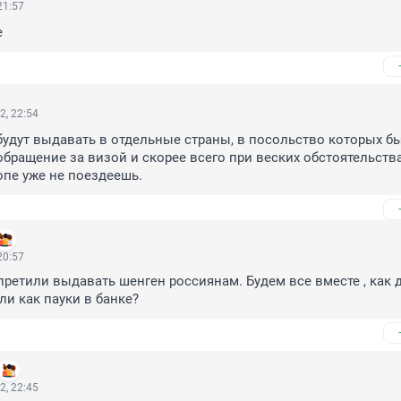
21:57
е
2, 22:54
будут выдавать в отдельные страны, в посольство которых бы
бращение за визой и скорее всего при веских обстоятельствах
ропе уже не поездеешь.
20:57
претили выдавать шенген россиянам. Будем все вместе , как д
или как пауки в банке?
2, 22:45