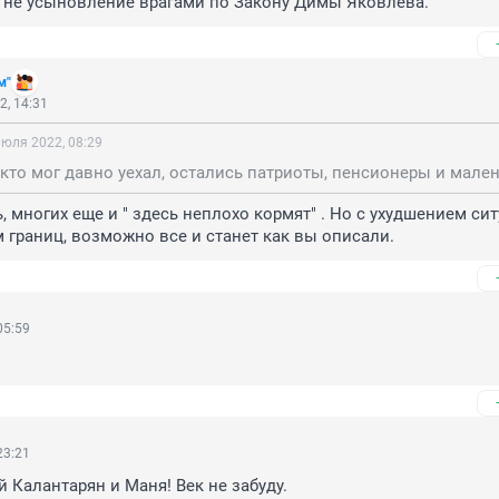
, не усыновление врагами по Закону Димы Яковлева.
м"
2, 14:31
июля 2022, 08:29
, многих еще и " здесь неплохо кормят" . Но с ухудшением сит
 границ, возможно все и станет как вы описали.
05:59
23:21
й Калантарян и Маня! Век не забуду.