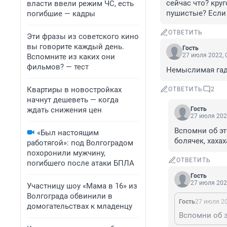
сейчас что? кру
власти ввели режим ЧС, есть
пушистые? Если 
погибшие — кадры
ОТВЕТИТЬ
Эти фразы из советского кино
вы говорите каждый день.
Гость
27 июля 2022, 
Вспомните из каких они
фильмов? — тест
Немыслимая гадо
Квартиры в новостройках
ОТВЕТИТЬ
2
начнут дешеветь — когда
ждать снижения цен
Гость
27 июля 202
Вспомни об эт
«Был настоящим
болячек, хахах
работягой»: под Волгоградом
похоронили мужчину,
ОТВЕТИТЬ
погибшего после атаки БПЛА
Гость
27 июля 202
Участницу шоу «Мама в 16» из
Волгограда обвинили в
Гость
27 июля 20
домогательствах к младенцу