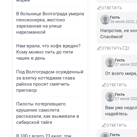
мэрии
ОТВЕТИТЬ
В больнице Волгограда умерла
Гость
пенсионерка, жестоко
26 июля 2022, 
зарезанная на улице
Напротив, не кон
наркоманкой
Спасёмся!
Нам врали, что кофе вреден?
ОТВЕТИТЬ
2
Кому можно пить до пяти
чашек в день
Гость
27 июля 202
Под Волгоградом осужденный
От всего мира
за взятку коттеджем глава
района просит смягчить
ОТВЕТИТЬ
приговор
Гость
27 июля 202
Пилоты потерпевшего
Вам уже недол
крушение самолета
надейтесь
рассказали, как выживали в
сибирской тайге
ОТВЕТИТЬ
Гость
В 100 г всего 23 ккал: три