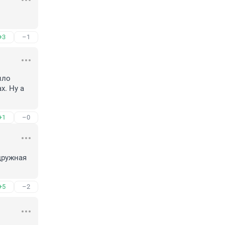
+3
–1
ло 
. Ну а 
+1
–0
ружная 
+5
–2