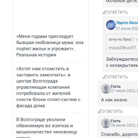
больные дети
ОТВЕТИТЬ
"Идите Лесо
27 июля 202
«Меня годами преследует
хочу на Луну
27 
бывшая любовница мужа: она
портит жилье и угрожает».
Реальная история
Заблуждаетесь
с незакрытием
«Хотят нам отомстить и
заставить замолчать»: в
ОТВЕТИТЬ
центре Волгограда
управляющая компания
Гость
27 июля 2022, 
потребовала от жителей
снести блоки сплит-систем с
А как иначе.
фасада дома
ОТВЕТИТЬ
В Волгограде уволили
Гость
обвиняемую во взятках и
26 июля 2022, 
мошенничестве чиновницу
Спасибо, дорого