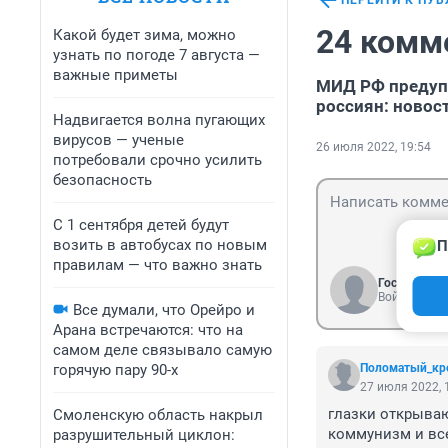
ПЕРЕЙТИ К ПУ
24 комм
Какой будет зима, можно
узнать по погоде 7 августа —
важные приметы
МИД РФ предуп
россиян: новос
Надвигается волна пугающих
вирусов — ученые
26 июля 2022, 19:54
потребовали срочно усилить
безопасность
С 1 сентября детей будут
возить в автобусах по новым
П
правилам — что важно знать
Гость
Войти
Все думали, что Орейро и
Арана встречаются: что на
самом деле связывало самую
горячую пару 90-х
Поломатый_кр
27 июля 2022, 
глазки открываю
Смоленскую область накрыл
коммунизм и все
разрушительный циклон: