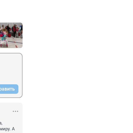
равить
, 
иру. А 