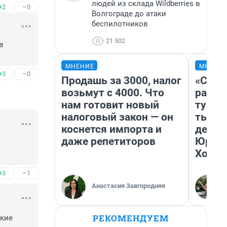
людей из склада Wildberries в
+2
–0
Волгограде до атаки
беспилотников
21 502
 
МНЕНИЕ
МНЕНИ
+3
–0
Продашь за 3000, налог
«Слив
возьмут с 4000. Что
разоч
нам готовит новый
турис
налоговый закон — он
тысяч
коснется импорта и
день 
даже репетиторов
Юрско
Хогва
+3
–1
Анастасия Завгородняя
РЕКОМЕНДУЕМ
кие 