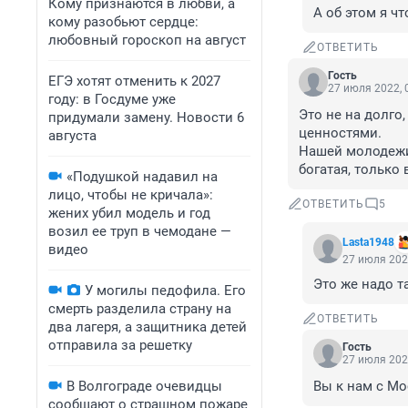
Кому признаются в любви, а
А об этом я чт
кому разобьют сердце:
любовный гороскоп на август
ОТВЕТИТЬ
Гость
ЕГЭ хотят отменить к 2027
27 июля 2022, 
году: в Госдуме уже
Это не на долго
придумали замену. Новости 6
ценностями. 

августа
Нашей молодежи 
богатая, только
«Подушкой надавил на
лицо, чтобы не кричала»:
ОТВЕТИТЬ
5
жених убил модель и год
возил ее труп в чемодане —
Lasta1948
видео
27 июля 202
Это же надо т
У могилы педофила. Его
смерть разделила страну на
ОТВЕТИТЬ
два лагеря, а защитника детей
отправила за решетку
Гость
27 июля 202
В Волгограде очевидцы
Вы к нам с М
сообщают о страшном пожаре