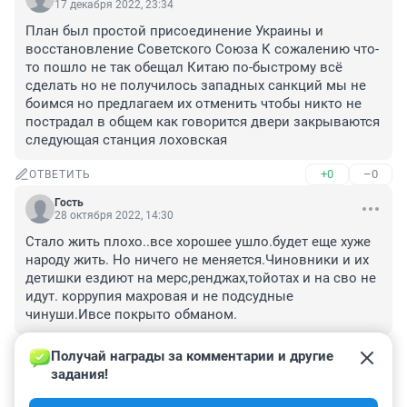
17 декабря 2022, 23:34
План был простой присоединение Украины и 
восстановление Советского Союза К сожалению что-
то пошло не так обещал Китаю по-быстрому всё 
сделать но не получилось западных санкций мы не 
боимся но предлагаем их отменить чтобы никто не 
пострадал в общем как говорится двери закрываются 
следующая станция лоховская
+0
–0
ОТВЕТИТЬ
Гость
28 октября 2022, 14:30
Стало жить плохо..все хорошее ушло.будет еще хуже 
народу жить. Но ничего не меняется.Чиновники и их 
детишки ездиют на мерс,ренджах,тойотах и на сво не 
идут. коррупия махровая и не подсудные 
чинуши.Ивсе покрыто обманом.
+0
–0
ОТВЕТИТЬ
Получай награды за комментарии и другие 
задания!
Гость
28 октября 2022, 02:24