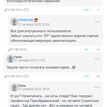
конспирологическая паранойя
+16
–1
ОТВЕТИТЬ
1
276921230
27 октября 2022, 22:59
Все для внутреннего пользователя.

Забыл сказать,что "ЕР" единственно верная партия 
обновляющая мировую цивилизацию..
+2
–0
ОТВЕТИТЬ
Гость
27 октября 2022, 17:47
Зашла чисто почитать комментарии...😁
+10
–0
ОТВЕТИТЬ
1
Гость
27 октября 2022, 18:24
И шо? Начитались...на ночь глядя? Как говорил 
профессор Преображенский - не читайте Советских 
газет...Так других нет...Вот и никаких не читайте 