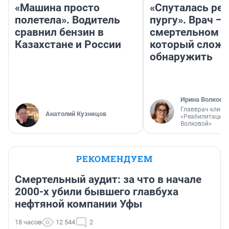
«Машина просто
«Спуталась реч
полетела». Водитель
пургу». Врач — 
сравнил бензин в
смертельном д
Казахстане и России
который слож
обнаружить
Ирина Волкова
Главврач клини
Анатолий Кузнецов
«Реабилитация 
Волковой»
РЕКОМЕНДУЕМ
Смертельный аудит: за что в начале
2000-х убили бывшего главбуха
нефтяной компании Уфы
18 часов
12 544
2