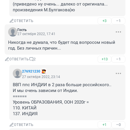
(приведено ну очень... далеко от оригинала... 
произведения М.Булгакова)ю
+3
–1
ОТВЕТИТЬ
Гость
27 октября 2022, 17:41
Никогда не думала, что будет под вопросом новый 
год. Без личных причин...
+13
–1
ОТВЕТИТЬ
2
276921230
27 октября 2022, 23:14
ВВП ппс ИНДИИ в 2 раза больше российского..

И мы очень зависим от Индии.

======

Уровень ОБРАЗОВАНИЯ, ООН 2020г =

110. КИТАЙ

137. ИНДИЯ
+1
–0
ОТВЕТИТЬ