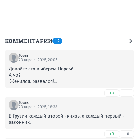
КОММЕНТАРИИ
12
Гость
23 апреля 2025, 20:05
Давайте его выберем Царем!

А чо?

 Женился, развелся!

Встретил гимна ! Ой! Беспризорницу он встретил!

+0
–1
Но все равно детей успел наделать, дерево, наверное, 
велел посадить !

Гость
Дома построили по велению его! 

23 апреля 2025, 18:38
Жить то челяди надо где то!
В Грузии каждый второй - князь, а каждый первый - 
законник.
+3
–0