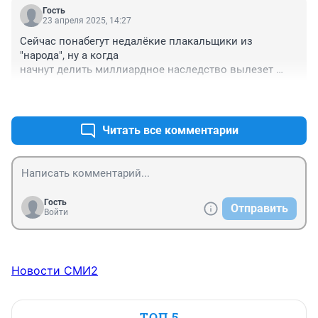
Гость
23 апреля 2025, 14:27
Сейчас понабегут недалёкие плакальщики из 
"народа", ну а когда

начнут делить миллиардное наследство вылезет 
много всего, что старательно

+3
–1
скрывали многие годы..
Читать все комментарии
Гость
Отправить
Войти
Новости СМИ2
ТОП 5