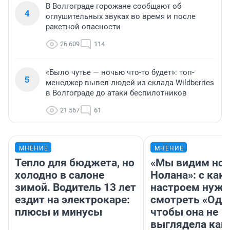
В Волгограде горожане сообщают об
4
оглушительных звуках во время и после
ракетной опасности
26 609
114
«Было чутье — ночью что-то будет»: топ-
5
менеджер вывел людей из склада Wildberries
в Волгограде до атаки беспилотников
21 567
61
МНЕНИЕ
МНЕНИЕ
Тепло для бюджета, но
«Мы видим нов
холодно в салоне
Нолана»: с как
зимой. Водитель 13 лет
настроем нужн
ездит на электрокаре:
смотреть «Оди
плюсы и минусы
чтобы она не
выглядела как