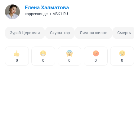
Елена Халматова
корреспондент MSK1.RU
Зураб Церетели
Скульптор
Личная жизнь
Смерть
0
0
0
0
0