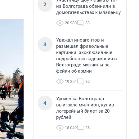
Участницу шоу «Мама в 16»
2
из Волгограда обвинили в
домогательствах к младенцу
20 980
33
Уважал иноагентов и
3
размещал фривольные
картинки: эксклюзивные
подробности задержания в
Волгограде мужчины за
фейки об армии
19 254
32
Уроженка Волгограда
4
выиграла миллион, купив
лотерейный билет за 20
рублей
18 049
28