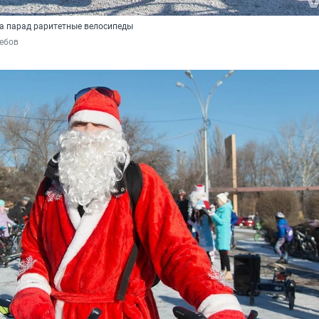
а парад раритетные велосипеды
ребов