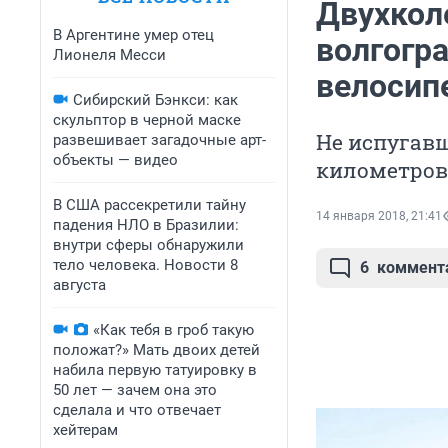
Двухкол
В Аргентине умер отец
волгогр
Лионеля Месси
велосип
Сибирский Бэнкси: как
скульптор в черной маске
Не испугав
развешивает загадочные арт-
объекты — видео
километров 
В США рассекретили тайну
14 января 2018, 21:41
падения НЛО в Бразилии:
внутри сферы обнаружили
тело человека. Новости 8
6
коммент
августа
«Как тебя в гроб такую
положат?» Мать двоих детей
набила первую татуировку в
50 лет — зачем она это
сделала и что отвечает
хейтерам