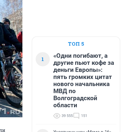
ТОП 5
«Одни погибают, а
1
другие пьют кофе за
деньги Европы»:
пять громких цитат
нового начальника
МВД по
Волгоградской
области
39 555
151
али