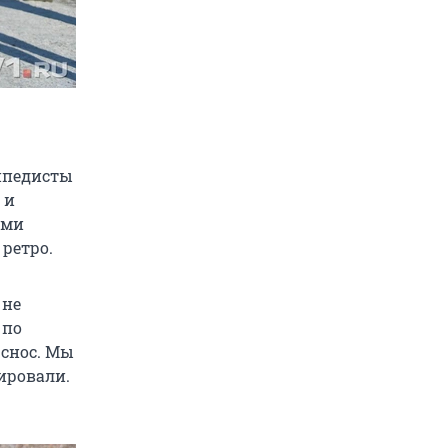
ипедисты
 и
ыми
ретро.
 не
 по
 снос. Мы
ировали.