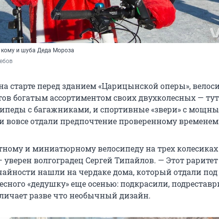
 кому и шуба Деда Мороза
ребов
а старте перед зданием «Царицынской оперы», велос
ов богатым ассортиментом своих двухколесных — тут
сипеды с багажниками, и спортивные «звери» с мощн
 и вовсе отдали предпочтение проверенному временем 
тному и миниатюрному велосипеду на трех колесиках
— уверен волгоградец Сергей Типайлов. — Этот раритет
чайности нашли на чердаке дома, который отдали под
есного «дедушку» еще осенью: подкрасили, подреставр
тличает разве что необычный дизайн.