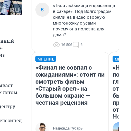
«Твоя любимица и красавица
5
в сахаре». Под Волгоградом
сняли на видео озорную
многоножку с усами —
почему она полезна для
дома?
венный
16 506
6
»-
из
МНЕНИЕ
МНЕНИ
«Финал не совпал с
«Нико
ожиданиями»: стоит ли
побед
смотреть фильм
главн
ывает
«Старый орел» на
этого
и летом.
большом экране —
бьет 
честная рецензия
прока
центру
отзыв
а
Нолан
велосипед
Надежда Губарь