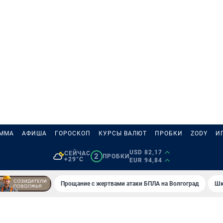
АММА
АФИША
ГОРОСКОП
КУРСЫ ВАЛЮТ
ПРОБКИ
ZODY
И
USD 82,17
СЕЙЧАС
2
ПРОБКИ
+29°C
EUR 94,84
Прощание с жертвами атаки БПЛА на Волгоград
Шк