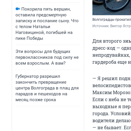
Покорила пять вершин,
оставила предсмертную
Волгоградцы прокати
записку и послание сыну. Что
с телом Натальи
Источник: 
Виктор Яст
Наговициной, погибшей на
пике Победы
Для второго зи
дресс-код — одн
Эти вопросы для будущих
непродувайках,
первоклассников под силу не
гардероба еще 
всем взрослым. А вам?
Губернатор разрешил
— Я решил подн
закончить превращение
велосипедистов
центра Волгограда в плац для
Максим Морозов
парадов и пешеходов на
Если с неба не 
месяц позже срока
выходные я пер
города. Условий
водители делаю
— не бывает. Ес