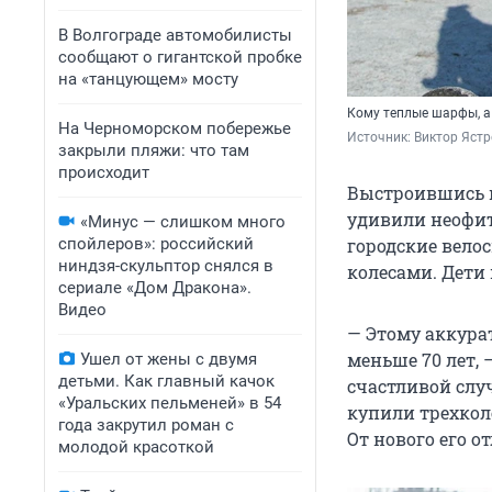
В Волгограде автомобилисты
сообщают о гигантской пробке
на «танцующем» мосту
Кому теплые шарфы, а
На Черноморском побережье
Источник: 
Виктор Яст
закрыли пляжи: что там
происходит
Выстроившись н
удивили неофит
«Минус — слишком много
спойлеров»: российский
городские вело
ниндзя-скульптор снялся в
колесами. Дети
сериале «Дом Дракона».
Видео
— Этому аккура
меньше 70 лет, 
Ушел от жены с двумя
детьми. Как главный качок
счастливой слу
«Уральских пельменей» в 54
купили трехкол
года закрутил роман с
От нового его о
молодой красоткой