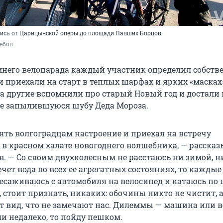
лись от Царицынской оперы до площади Павших Борцов
ребов
мнего велопарада каждый участник определил собст
и приехали на старт в теплых шарфах и ярких «масках
 а другие вспомнили про старый Новый год и достали 
не запылившуюся шубу Деда Мороза.
ять волгоградцам настроение и приехал на встречу
 в красном халате новогоднего волшебника, — рассказ
. — Со своим двухколесным не расстаюсь ни зимой, н
течет вода во всех ее агрегатных состояниях, то каждые
есаживаюсь с автомобиля на велосипед и катаюсь по 
, стоит признать, никаких: обочины никто не чистит, 
т вид, что не замечают нас. Дилеммы — машина или 
ли недалеко, то пойду пешком.