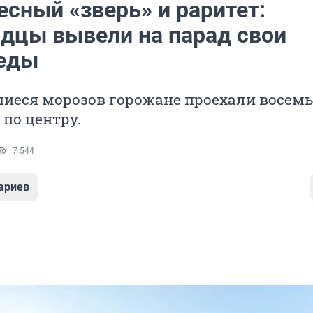
есный «зверь» и раритет:
адцы вывели на парад свои
еды
шиеся морозов горожане проехали восемь
по центру.
7 544
ариев