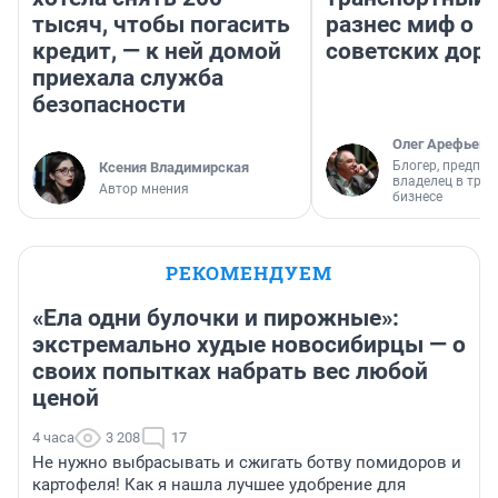
тысяч, чтобы погасить
разнес миф о 
кредит, — к ней домой
советских доро
приехала служба
безопасности
Олег Арефьев
Блогер, предпри
Ксения Владимирская
владелец в тра
Автор мнения
бизнесе
РЕКОМЕНДУЕМ
«Ела одни булочки и пирожные»:
экстремально худые новосибирцы — о
своих попытках набрать вес любой
ценой
4 часа
3 208
17
Не нужно выбрасывать и сжигать ботву помидоров и
картофеля! Как я нашла лучшее удобрение для