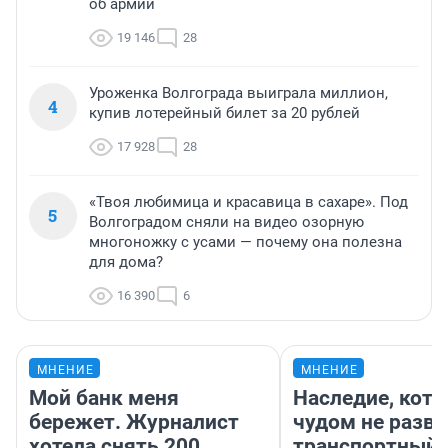
об армии
19 146
28
Уроженка Волгограда выиграла миллион,
4
купив лотерейный билет за 20 рублей
17 928
28
«Твоя любимица и красавица в сахаре». Под
5
Волгоградом сняли на видео озорную
многоножку с усами — почему она полезна
для дома?
16 390
6
МНЕНИЕ
МНЕНИЕ
Мой банк меня
Наследие, кото
бережет. Журналист
чудом не разва
хотела снять 200
транспортный 