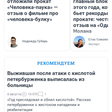
отложили прокат
главный блокб
«Человека-паука» —
этого года, ко
отзыв о фильме про
бьет рекорды 
«человека-булку»
прокате: честн
отзыв на «Оди
Нолана
Стас Соколов
Надежда Губарь
Эксперт
РЕКОМЕНДУЕМ
Выжившая после атаки с кислотой
петербурженка выписалась из
больницы
8 августа
16 070
1
«Год преследовал и облил кислотой». Рассказ
петербурженки о жестоком нападении и
реабилитации