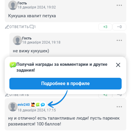
Гость
18 декабря 2024, 19:02
Кукушка хвалит петуха
+3
–0
ОТВЕТИТЬ
1
Гость
18 декабря 2024, 19:18
не вижу кукушек)
+0
–0
ОТВЕТИТЬ
Получай награды за комментарии и другие 
задания!
Гость
18 декабря 2024, 17:26
Подробнее в профиле
на сво
+2
–0
ОТВЕТИТЬ
eviv240
18 декабря 2024, 17:15
ну и отлично! есть талантливые люди! пусть паренек 
развивается! 100 баллов!