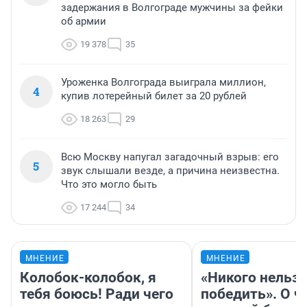
задержания в Волгограде мужчины за фейки
об армии
19 378
35
Уроженка Волгограда выиграла миллион,
4
купив лотерейный билет за 20 рублей
18 263
29
Всю Москву напугал загадочный взрыв: его
5
звук слышали везде, а причина неизвестна.
Что это могло быть
17 244
34
МНЕНИЕ
МНЕНИЕ
Колобок-колобок, я
«Никого нельз
тебя боюсь! Ради чего
победить». О ч