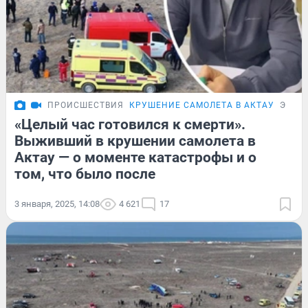
ПРОИСШЕСТВИЯ
КРУШЕНИЕ САМОЛЕТА В АКТАУ
ЭКСК
«Целый час готовился к смерти».
Выживший в крушении самолета в
Актау — о моменте катастрофы и о
том, что было после
3 января, 2025, 14:08
4 621
17