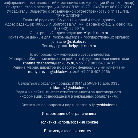
информационных технологий и массовых коммуникаций (Роскомнадзор)
Свидетельство о регистрации СМИ ЭЛ № ФС 77– 84678 от 06.02.2023 г.
Учредитель: Общество с ограниченной ответственностью "ИНТЕРНЕТ
ТЕХНОЛОГИИ"
Главный редактор: Смуров Николай Александрович
Адрес редакции: 400005, г. Волгоград, ул. 7-й Гвардейской, д. 2, офис 102,
8 (8442) 59-59-16
Электронный адрес редакции:
v1@shkulev.ru
Контактные данные для Роскомнадзора и государственных органов:
juristchel@shkulev.ru
Техподдержка:
help@shkulev.ru
По вопросам коммерческого сотрудничества:
Жапарова Жанна, менеджер по работе с федеральными клиентами
zhanna.zhaparova@shkulev.ru
, моб. + 7 982 640 34 32
Ревина Мария, директор по работе с федеральными клиентами
mariya.revina@shkulev.ru
, моб. +7 910 402 4056
Связаться с отделом продаж: 8 (8442) 59-59-16 доб. 3335,
reklamav1@shkulev.ru
Редакция сайта не несет ответственности за достоверность
информации, содержащейся в рекламных объявлениях.
Связаться по вопросам партнёрства:
v1pr@shkulev.ru
Информация об ограничениях
Политика использования cookies
Рекомендательные системы