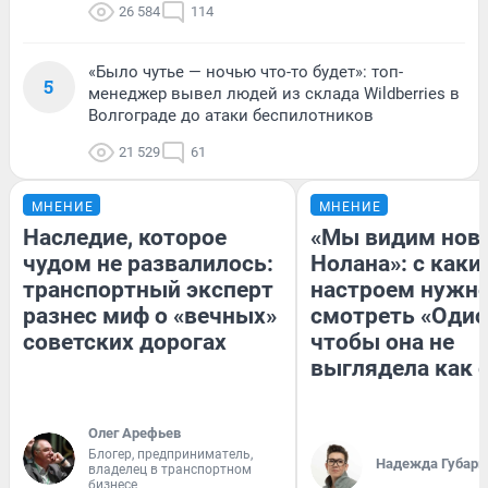
26 584
114
«Было чутье — ночью что-то будет»: топ-
5
менеджер вывел людей из склада Wildberries в
Волгограде до атаки беспилотников
21 529
61
МНЕНИЕ
МНЕНИЕ
Наследие, которое
«Мы видим нов
чудом не развалилось:
Нолана»: с каки
транспортный эксперт
настроем нужн
разнес миф о «вечных»
смотреть «Одис
советских дорогах
чтобы она не
выглядела как 
Олег Арефьев
Блогер, предприниматель,
Надежда Губарь
владелец в транспортном
бизнесе