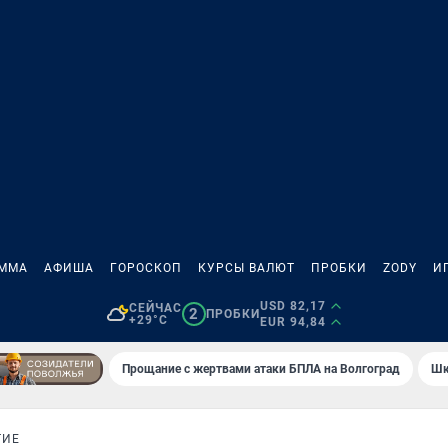
АММА
АФИША
ГОРОСКОП
КУРСЫ ВАЛЮТ
ПРОБКИ
ZODY
И
USD 82,17
СЕЙЧАС
2
ПРОБКИ
+29°C
EUR 94,84
Прощание с жертвами атаки БПЛА на Волгоград
Шк
ТИЕ