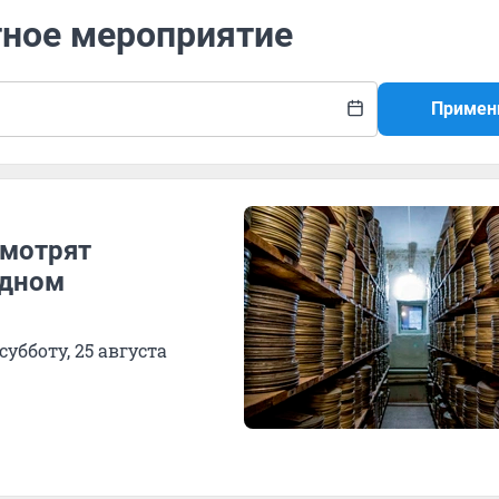
тное мероприятие
Примен
смотрят
одном
убботу, 25 августа