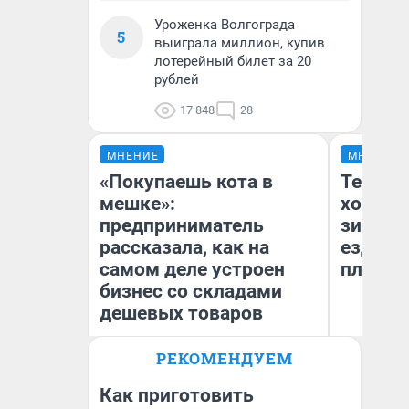
Уроженка Волгограда
5
выиграла миллион, купив
лотерейный билет за 20
рублей
17 848
28
МНЕНИЕ
МНЕНИЕ
«Покупаешь кота в
Тепло 
мешке»:
холодн
предприниматель
зимой.
рассказала, как на
ездит н
самом деле устроен
плюсы 
бизнес со складами
дешевых товаров
РЕКОМЕНДУЕМ
Наталья Шорохова
Д
Открыла кофейную точку на
деньги соцразвития
Как приготовить