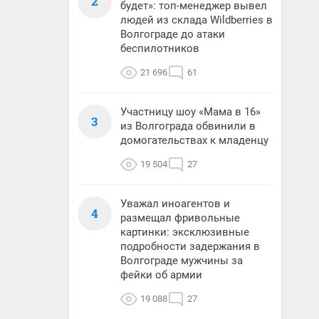
2
будет»: топ-менеджер вывел
людей из склада Wildberries в
Волгограде до атаки
беспилотников
21 696
61
Участницу шоу «Мама в 16»
3
из Волгограда обвинили в
домогательствах к младенцу
19 504
27
Уважал иноагентов и
4
размещал фривольные
картинки: эксклюзивные
подробности задержания в
Волгограде мужчины за
фейки об армии
19 088
27