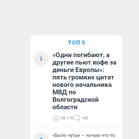
ТОП 5
«Одни погибают, а
1
другие пьют кофе за
деньги Европы»:
пять громких цитат
нового начальника
МВД по
Волгоградской
области
39 170
145
«Было чутье — ночью что-то