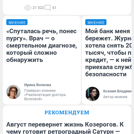
21 522
61
МНЕНИЕ
МНЕНИЕ
«Спуталась речь, понес
Мой банк меня
пургу». Врач — о
бережет. Журн
смертельном диагнозе,
хотела снять 20
который сложно
тысяч, чтобы п
обнаружить
кредит, — к ней
приехала служб
безопасности
Ирина Волкова
Главврач клиники
Ксения Владими
«Реабилитация доктора
Автор мнения
Волковой»
РЕКОМЕНДУЕМ
Август перевернет жизнь Козерогов. К
чему готовит ретроградный Сатурн —