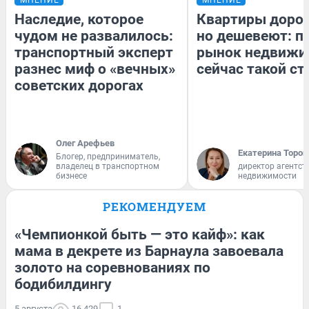
Наследие, которое
Квартиры доро
чудом не развалилось:
но дешевеют: п
транспортный эксперт
рынок недвижи
разнес миф о «вечных»
сейчас такой с
советских дорогах
Олег Арефьев
Екатерина Тороп
Блогер, предприниматель,
владелец в транспортном
директор агентст
бизнесе
недвижимости
РЕКОМЕНДУЕМ
«Чемпионкой быть — это кайф»: как
мама в декрете из Барнаула завоевала
золото на соревнованиях по
бодибилдингу
5 августа
16 429
1