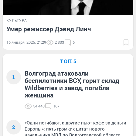
КУЛЬТУРА
Умер режиссер Дэвид Линч
16 января, 2025, 21:29
2 333
6
ТОП 5
Волгоград атаковали
1
беспилотники ВСУ, горит склад
Wildberries и завод, погибла
женщина
54 443
167
«Одни погибают, а другие пьют кофе за деньги
2
Европы»: пять громких цитат нового
начальника МВД по Волгоградской области