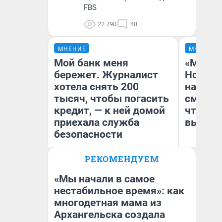
FBS
22 790
48
МНЕНИЕ
МНЕНИЕ
Мой банк меня
«Мы ви
бережет. Журналист
Нолана
хотела снять 200
настро
тысяч, чтобы погасить
смотре
кредит, — к ней домой
чтобы 
приехала служба
выгляд
безопасности
РЕКОМЕНДУЕМ
Ксения Владимирская
На
Автор мнения
«Мы начали в самое
нестабильное время»: как
многодетная мама из
Архангельска создала