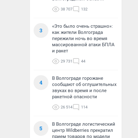
38 707
132
«Это было очень страшно»:
3
как жители Волгограда
пережили ночь во время
массированной атаки БПЛА
и ракет
29 731
44
В Волгограде горожане
4
сообщают об оглушительных
звуках во время и после
ракетной опасности
26 514
114
В Волгограде логистический
5
центр Wildberries прекратил
прием товаров по модели