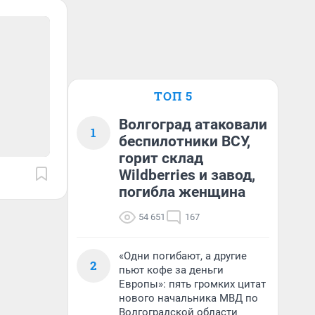
ТОП 5
Волгоград атаковали
1
беспилотники ВСУ,
горит склад
Wildberries и завод,
погибла женщина
54 651
167
«Одни погибают, а другие
2
пьют кофе за деньги
Европы»: пять громких цитат
нового начальника МВД по
Волгоградской области