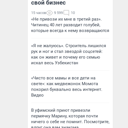
свой бизнес
15 часов
9 599
10
«Не привози их мне в третий раз».
Читинец 40 лет разводит голубей,
которые всегда к нему возвращаются
«Я не жалуюсь». Строитель лишился
рук и ног и стал звездой соцсетей:
как он живет и почему его семью
искал весь Узбекистан
«Чисто все мамы и все дети на
свете»: как медвежонок Момота
покорил буквально весь интернет.
Видео
В уфимский приют привезли
пермячку Марину, которая почти
ничего о себе не помнит. Посмотрите,
вдруг она вам знакома