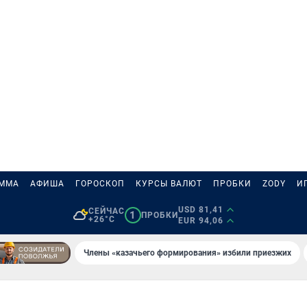
АММА
АФИША
ГОРОСКОП
КУРСЫ ВАЛЮТ
ПРОБКИ
ZODY
И
USD 81,41
СЕЙЧАС
1
ПРОБКИ
+26°C
EUR 94,06
Члены «казачьего формирования» избили приезжих