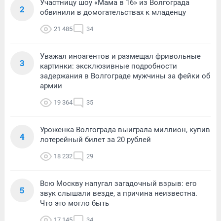
Участницу шоу «Мама в 16» из Волгограда
2
обвинили в домогательствах к младенцу
21 485
34
Уважал иноагентов и размещал фривольные
3
картинки: эксклюзивные подробности
задержания в Волгограде мужчины за фейки об
армии
19 364
35
Уроженка Волгограда выиграла миллион, купив
4
лотерейный билет за 20 рублей
18 232
29
Всю Москву напугал загадочный взрыв: его
5
звук слышали везде, а причина неизвестна.
Что это могло быть
17 145
34