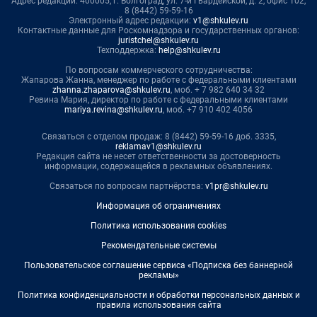
Адрес редакции: 400005, г. Волгоград, ул. 7-й Гвардейской, д. 2, офис 102,
8 (8442) 59-59-16
Электронный адрес редакции:
v1@shkulev.ru
Контактные данные для Роскомнадзора и государственных органов:
juristchel@shkulev.ru
Техподдержка:
help@shkulev.ru
По вопросам коммерческого сотрудничества:
Жапарова Жанна, менеджер по работе с федеральными клиентами
zhanna.zhaparova@shkulev.ru
, моб. + 7 982 640 34 32
Ревина Мария, директор по работе с федеральными клиентами
mariya.revina@shkulev.ru
, моб. +7 910 402 4056
Связаться с отделом продаж: 8 (8442) 59-59-16 доб. 3335,
reklamav1@shkulev.ru
Редакция сайта не несет ответственности за достоверность
информации, содержащейся в рекламных объявлениях.
Связаться по вопросам партнёрства:
v1pr@shkulev.ru
Информация об ограничениях
Политика использования cookies
Рекомендательные системы
Пользовательское соглашение сервиса «Подписка без баннерной
рекламы»
Политика конфиденциальности и обработки персональных данных и
правила использования сайта