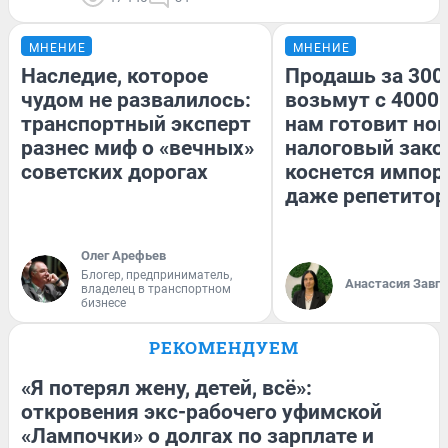
МНЕНИЕ
МНЕНИЕ
Наследие, которое
Продашь за 3000
чудом не развалилось:
возьмут с 4000.
транспортный эксперт
нам готовит но
разнес миф о «вечных»
налоговый зако
советских дорогах
коснется импор
даже репетитор
Олег Арефьев
Блогер, предприниматель,
Анастасия Завг
владелец в транспортном
бизнесе
РЕКОМЕНДУЕМ
«Я потерял жену, детей, всё»:
откровения экс-рабочего уфимской
«Лампочки» о долгах по зарплате и