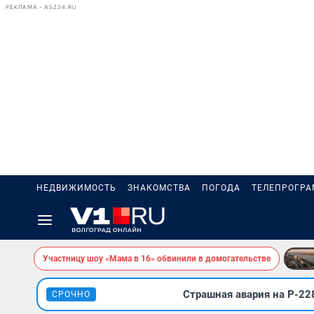
РЕКЛАМА • ASZ34.RU
НЕДВИЖИМОСТЬ
ЗНАКОМСТВА
ПОГОДА
ТЕЛЕПРОГР
Участницу шоу «Мама в 16» обвинили в домогательстве
Страшная авария на Р-228
СРОЧНО