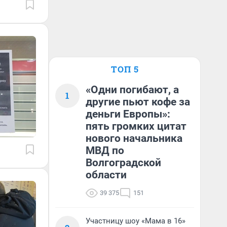
ТОП 5
«Одни погибают, а
1
другие пьют кофе за
деньги Европы»:
пять громких цитат
нового начальника
МВД по
Волгоградской
области
39 375
151
Участницу шоу «Мама в 16»