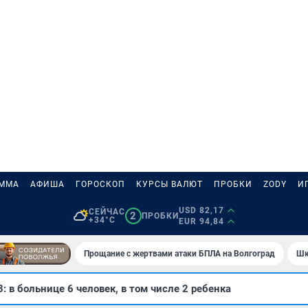
АММА
АФИША
ГОРОСКОП
КУРСЫ ВАЛЮТ
ПРОБКИ
ZODY
И
USD 82,17
СЕЙЧАС
2
ПРОБКИ
+34°C
EUR 94,84
Прощание с жертвами атаки БПЛА на Волгоград
Шк
: в больнице 6 человек, в том числе 2 ребенка