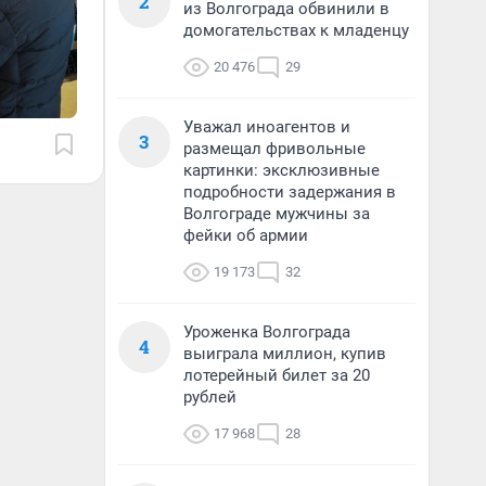
2
из Волгограда обвинили в
домогательствах к младенцу
20 476
29
Уважал иноагентов и
3
размещал фривольные
картинки: эксклюзивные
подробности задержания в
Волгограде мужчины за
фейки об армии
19 173
32
Уроженка Волгограда
4
выиграла миллион, купив
лотерейный билет за 20
рублей
17 968
28