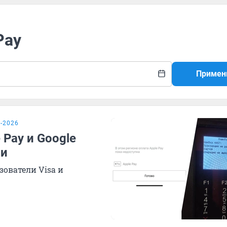
Pay
Примен
-2026
 Pay и Google
ии
ователи Visa и