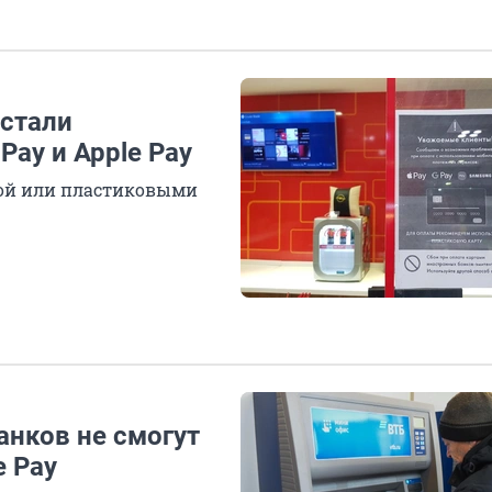
естали
Pay и Apple Pay
ой или пластиковыми
анков не смогут
e Pay