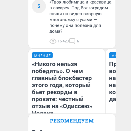
«Твоя любимица и красавица
5
в сахаре». Под Волгоградом
сняли на видео озорную
многоножку с усами —
почему она полезна для
дома?
16 423
6
МНЕНИЕ
МНЕНИЕ
«Никого нельзя
Продаш
победить». О чем
возьмут
главный блокбастер
нам го
этого года, который
налого
бьет рекорды в
коснет
прокате: честный
даже р
отзыв на «Одиссею»
Нолана
РЕКОМЕНДУЕМ
Стас Соколов
Ан
Эксперт