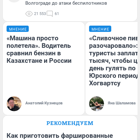
Волгограде до атаки беспилотников
21 553
61
МНЕНИЕ
МНЕНИЕ
«Машина просто
«Сливочное пив
полетела». Водитель
разочаровало»:
сравнил бензин в
туристы заплат
Казахстане и России
тысяч, чтобы ц
день гулять по 
Юрского период
Хогвартсу
Анатолий Кузнецов
Яна Шаламова
РЕКОМЕНДУЕМ
Как приготовить фаршированные