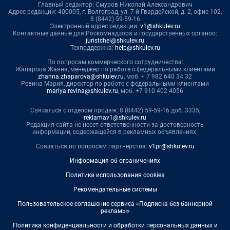
Главный редактор: Смуров Николай Александрович
Адрес редакции: 400005, г. Волгоград, ул. 7-й Гвардейской, д. 2, офис 102,
8 (8442) 59-59-16
Электронный адрес редакции:
v1@shkulev.ru
Контактные данные для Роскомнадзора и государственных органов:
juristchel@shkulev.ru
Техподдержка:
help@shkulev.ru
По вопросам коммерческого сотрудничества:
Жапарова Жанна, менеджер по работе с федеральными клиентами
zhanna.zhaparova@shkulev.ru
, моб. + 7 982 640 34 32
Ревина Мария, директор по работе с федеральными клиентами
mariya.revina@shkulev.ru
, моб. +7 910 402 4056
Связаться с отделом продаж: 8 (8442) 59-59-16 доб. 3335,
reklamav1@shkulev.ru
Редакция сайта не несет ответственности за достоверность
информации, содержащейся в рекламных объявлениях.
Связаться по вопросам партнёрства:
v1pr@shkulev.ru
Информация об ограничениях
Политика использования cookies
Рекомендательные системы
Пользовательское соглашение сервиса «Подписка без баннерной
рекламы»
Политика конфиденциальности и обработки персональных данных и