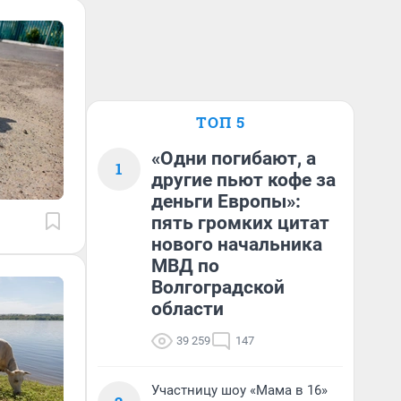
ТОП 5
«Одни погибают, а
1
другие пьют кофе за
деньги Европы»:
пять громких цитат
нового начальника
МВД по
Волгоградской
области
39 259
147
Участницу шоу «Мама в 16»