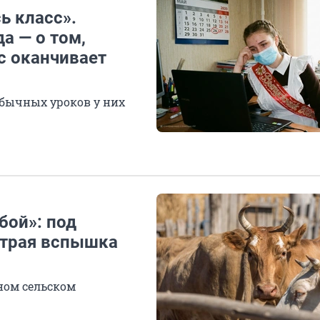
ь класс».
а — о том,
ас оканчивает
 обычных уроков у них
бой»: под
страя вспышка
ном сельском