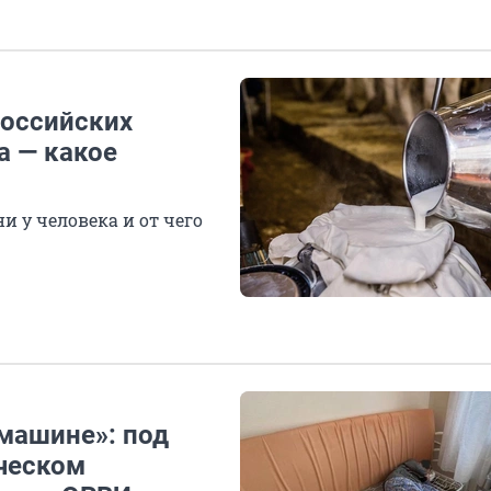
российских
а — какое
 у человека и от чего
машине»: под
ческом