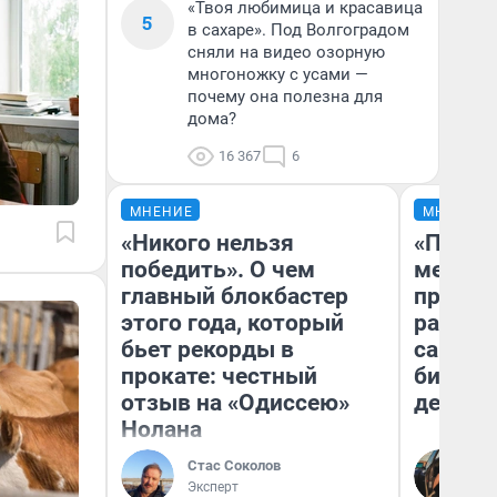
«Твоя любимица и красавица
5
в сахаре». Под Волгоградом
сняли на видео озорную
многоножку с усами —
почему она полезна для
дома?
16 367
6
МНЕНИЕ
МНЕНИЕ
«Никого нельзя
«Покуп
победить». О чем
мешке»
главный блокбастер
предпр
этого года, который
рассказ
бьет рекорды в
самом 
прокате: честный
бизнес
отзыв на «Одиссею»
дешевы
Нолана
На
Стас Соколов
От
Эксперт
де