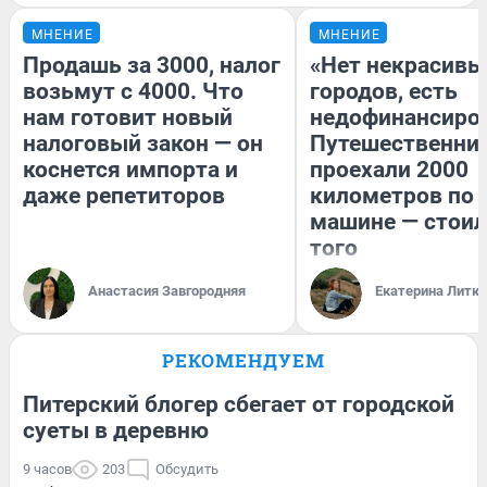
МНЕНИЕ
МНЕНИЕ
Продашь за 3000, налог
«Нет некрасивы
возьмут с 4000. Что
городов, есть
нам готовит новый
недофинансиро
налоговый закон — он
Путешественни
коснется импорта и
проехали 2000
даже репетиторов
километров по 
машине — стоил
того
Анастасия Завгородняя
Екатерина Литк
РЕКОМЕНДУЕМ
Питерский блогер сбегает от городской
суеты в деревню
9 часов
203
Обсудить