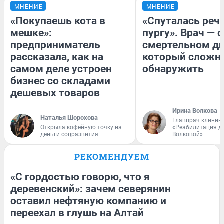
МНЕНИЕ
МНЕНИЕ
«Покупаешь кота в
«Спуталась речь
мешке»:
пургу». Врач — о
предприниматель
смертельном ди
рассказала, как на
который сложн
самом деле устроен
обнаружить
бизнес со складами
дешевых товаров
Ирина Волкова
Наталья Шорохова
Главврач клиник
Открыла кофейную точку на
«Реабилитация д
деньги соцразвития
Волковой»
РЕКОМЕНДУЕМ
«С гордостью говорю, что я
деревенский»: зачем северянин
оставил нефтяную компанию и
переехал в глушь на Алтай