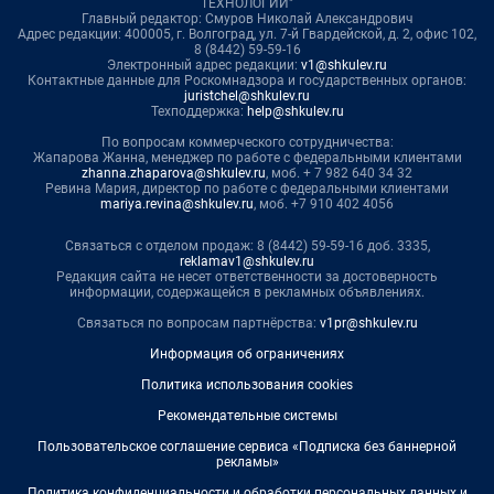
ТЕХНОЛОГИИ"
Главный редактор: Смуров Николай Александрович
Адрес редакции: 400005, г. Волгоград, ул. 7-й Гвардейской, д. 2, офис 102,
8 (8442) 59-59-16
Электронный адрес редакции:
v1@shkulev.ru
Контактные данные для Роскомнадзора и государственных органов:
juristchel@shkulev.ru
Техподдержка:
help@shkulev.ru
По вопросам коммерческого сотрудничества:
Жапарова Жанна, менеджер по работе с федеральными клиентами
zhanna.zhaparova@shkulev.ru
, моб. + 7 982 640 34 32
Ревина Мария, директор по работе с федеральными клиентами
mariya.revina@shkulev.ru
, моб. +7 910 402 4056
Связаться с отделом продаж: 8 (8442) 59-59-16 доб. 3335,
reklamav1@shkulev.ru
Редакция сайта не несет ответственности за достоверность
информации, содержащейся в рекламных объявлениях.
Связаться по вопросам партнёрства:
v1pr@shkulev.ru
Информация об ограничениях
Политика использования cookies
Рекомендательные системы
Пользовательское соглашение сервиса «Подписка без баннерной
рекламы»
Политика конфиденциальности и обработки персональных данных и