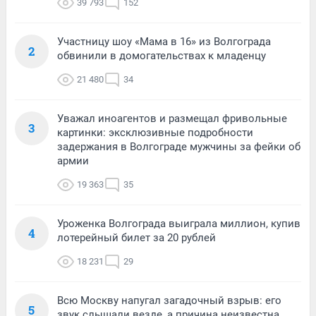
39 793
152
Участницу шоу «Мама в 16» из Волгограда
2
обвинили в домогательствах к младенцу
21 480
34
Уважал иноагентов и размещал фривольные
3
картинки: эксклюзивные подробности
задержания в Волгограде мужчины за фейки об
армии
19 363
35
Уроженка Волгограда выиграла миллион, купив
4
лотерейный билет за 20 рублей
18 231
29
Всю Москву напугал загадочный взрыв: его
5
звук слышали везде, а причина неизвестна.