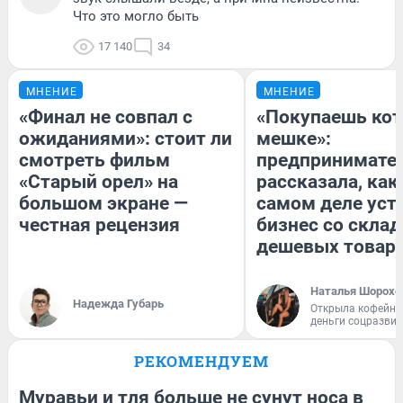
Что это могло быть
17 140
34
МНЕНИЕ
МНЕНИЕ
«Финал не совпал с
«Покупаешь кот
ожиданиями»: стоит ли
мешке»:
смотреть фильм
предпринимате
«Старый орел» на
рассказала, как
большом экране —
самом деле уст
честная рецензия
бизнес со скла
дешевых товар
Наталья Шорохо
Надежда Губарь
Открыла кофейну
деньги соцразви
РЕКОМЕНДУЕМ
Муравьи и тля больше не сунут носа в