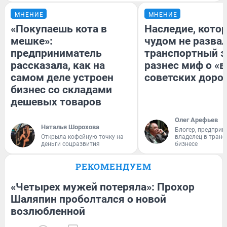
МНЕНИЕ
МНЕНИЕ
«Покупаешь кота в
Наследие, кото
мешке»:
чудом не разва
предприниматель
транспортный э
рассказала, как на
разнес миф о «
самом деле устроен
советских доро
бизнес со складами
дешевых товаров
Олег Арефьев
Наталья Шорохова
Блогер, предприн
Открыла кофейную точку на
владелец в тран
деньги соцразвития
бизнесе
РЕКОМЕНДУЕМ
«Четырех мужей потеряла»: Прохор
Шаляпин проболтался о новой
возлюбленной