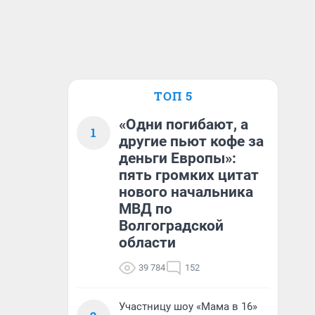
ТОП 5
«Одни погибают, а
1
другие пьют кофе за
деньги Европы»:
пять громких цитат
нового начальника
МВД по
Волгоградской
области
39 784
152
Участницу шоу «Мама в 16»