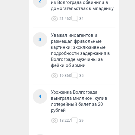
2
из Волгограда обвинили в
домогательствах к младенцу
21 462
34
Уважал иноагентов и
3
размещал фривольные
картинки: эксклюзивные
подробности задержания в
Волгограде мужчины за
фейки об армии
19 363
35
Уроженка Волгограда
4
выиграла миллион, купив
лотерейный билет за 20
рублей
18 227
29