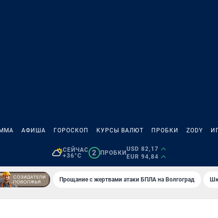
АММА
АФИША
ГОРОСКОП
КУРСЫ ВАЛЮТ
ПРОБКИ
ZODY
И
USD 82,17
СЕЙЧАС
2
ПРОБКИ
+36°C
EUR 94,84
Прощание с жертвами атаки БПЛА на Волгоград
Шк