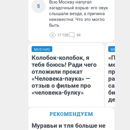
Всю Москву напугал
5
загадочный взрыв: его звук
слышали везде, а причина
неизвестна. Что это могло
быть
17 128
34
МНЕНИЕ
МНЕНИЕ
Колобок-колобок, я
«Покуп
тебя боюсь! Ради чего
мешке»
отложили прокат
предпр
«Человека-паука» —
рассказ
отзыв о фильме про
самом 
«человека-булку»
бизнес
дешевы
РЕКОМЕНДУЕМ
На
Надежда Губарь
От
де
Муравьи и тля больше не