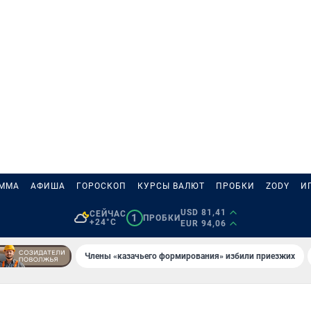
АММА
АФИША
ГОРОСКОП
КУРСЫ ВАЛЮТ
ПРОБКИ
ZODY
И
USD 81,41
СЕЙЧАС
1
ПРОБКИ
+24°C
EUR 94,06
Члены «казачьего формирования» избили приезжих