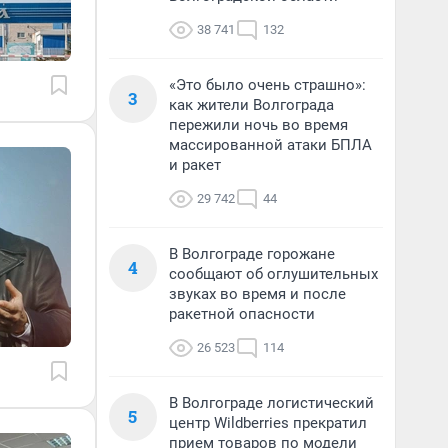
38 741
132
«Это было очень страшно»:
3
как жители Волгограда
пережили ночь во время
массированной атаки БПЛА
и ракет
29 742
44
В Волгограде горожане
4
сообщают об оглушительных
звуках во время и после
ракетной опасности
26 523
114
В Волгограде логистический
5
центр Wildberries прекратил
прием товаров по модели