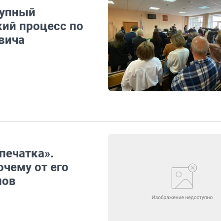
тупный
кий процесс по
вича
печатка».
чему от его
нов