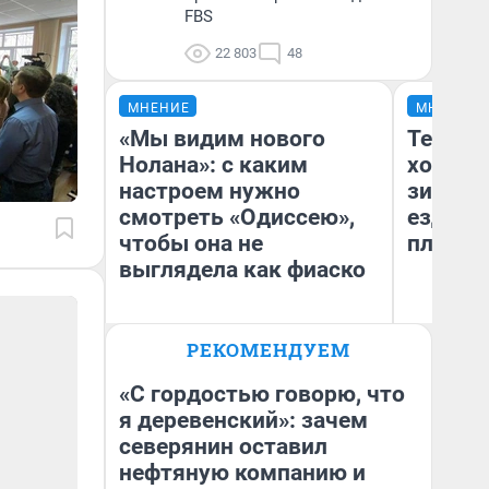
FBS
22 803
48
МНЕНИЕ
МНЕНИЕ
«Мы видим нового
Тепло 
Нолана»: с каким
холодн
настроем нужно
зимой.
смотреть «Одиссею»,
ездит н
чтобы она не
плюсы 
выглядела как фиаско
РЕКОМЕНДУЕМ
Надежда Губарь
Д
«С гордостью говорю, что
я деревенский»: зачем
северянин оставил
нефтяную компанию и