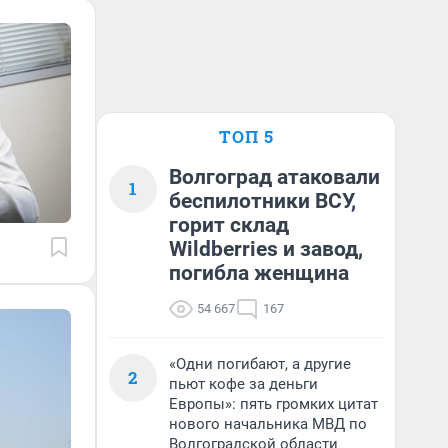
ТОП 5
Волгоград атаковали
1
беспилотники ВСУ,
горит склад
Wildberries и завод,
погибла женщина
54 667
167
«Одни погибают, а другие
2
пьют кофе за деньги
Европы»: пять громких цитат
нового начальника МВД по
Волгоградской области