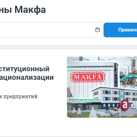
оны Макфа
Примен
нституционный
национализации
их предприятий