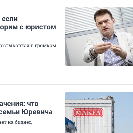
 если
ворим с юристом
 нестыковках в громком
ачения: что
 семьи Юревича
ет на бизнес,