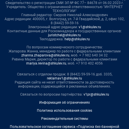
Свидетельство о регистрации СМИ ЭЛ № ФС 77– 84678 от 06.02.2023 г.
Учредитель: Общество с ограниченной ответственностью "ИНТЕРНЕТ
ТЕХНОЛОГИИ"
Главный редактор: Смуров Николай Александрович
Адрес редакции: 400005, г. Волгоград, ул. 7-й Гвардейской, д. 2, офис 102,
8 (8442) 59-59-16
Электронный адрес редакции:
v1@shkulev.ru
Контактные данные для Роскомнадзора и государственных органов:
juristchel@shkulev.ru
Техподдержка:
help@shkulev.ru
По вопросам коммерческого сотрудничества:
Жапарова Жанна, менеджер по работе с федеральными клиентами
zhanna.zhaparova@shkulev.ru
, моб. + 7 982 640 34 32
Ревина Мария, директор по работе с федеральными клиентами
mariya.revina@shkulev.ru
, моб. +7 910 402 4056
Связаться с отделом продаж: 8 (8442) 59-59-16 доб. 3335,
reklamav1@shkulev.ru
Редакция сайта не несет ответственности за достоверность
информации, содержащейся в рекламных объявлениях.
Связаться по вопросам партнёрства:
v1pr@shkulev.ru
Информация об ограничениях
Политика использования cookies
Рекомендательные системы
Пользовательское соглашение сервиса «Подписка без баннерной