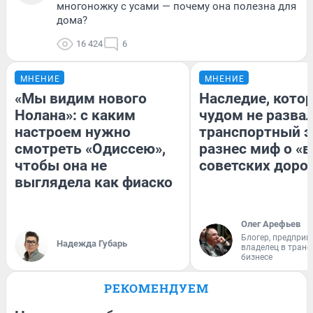
многоножку с усами — почему она полезна для
дома?
16 424
6
МНЕНИЕ
МНЕНИЕ
«Мы видим нового
Наследие, кото
Нолана»: с каким
чудом не разва
настроем нужно
транспортный э
смотреть «Одиссею»,
разнес миф о «
чтобы она не
советских доро
выглядела как фиаско
Олег Арефьев
Блогер, предприн
Надежда Губарь
владелец в тран
бизнесе
РЕКОМЕНДУЕМ