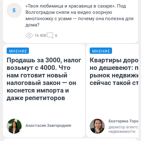
«Твоя любимица и красавица в сахаре». Под
5
Волгоградом сняли на видео озорную
многоножку с усами — почему она полезна для
дома?
16 408
6
МНЕНИЕ
МНЕНИЕ
Продашь за 3000, налог
Квартиры доро
возьмут с 4000. Что
но дешевеют: п
нам готовит новый
рынок недвижи
налоговый закон — он
сейчас такой с
коснется импорта и
даже репетиторов
Екатерина Тороп
Анастасия Завгородняя
директор агентст
недвижимости