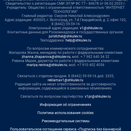
Свидетельство о регистрации СМИ ЭЛ № ФС 77– 84678 от 06.02.2023 г.
Учредитель: Общество с ограниченной ответственностью "ИНТЕРНЕТ
ТЕХНОЛОГИИ"
Главный редактор: Смуров Николай Александрович
Адрес редакции: 400005, г. Волгоград, ул. 7-й Гвардейской, д. 2, офис 102,
8 (8442) 59-59-16
Электронный адрес редакции:
v1@shkulev.ru
Контактные данные для Роскомнадзора и государственных органов:
juristchel@shkulev.ru
Техподдержка:
help@shkulev.ru
По вопросам коммерческого сотрудничества:
Жапарова Жанна, менеджер по работе с федеральными клиентами
zhanna.zhaparova@shkulev.ru
, моб. + 7 982 640 34 32
Ревина Мария, директор по работе с федеральными клиентами
mariya.revina@shkulev.ru
, моб. +7 910 402 4056
Связаться с отделом продаж: 8 (8442) 59-59-16 доб. 3335,
reklamav1@shkulev.ru
Редакция сайта не несет ответственности за достоверность
информации, содержащейся в рекламных объявлениях.
Связаться по вопросам партнёрства:
v1pr@shkulev.ru
Информация об ограничениях
Политика использования cookies
Рекомендательные системы
Пользовательское соглашение сервиса «Подписка без баннерной