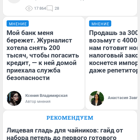
17 864
28
МНЕНИЕ
МНЕНИЕ
Мой банк меня
Продашь за 3000
бережет. Журналист
возьмут с 4000.
хотела снять 200
нам готовит но
тысяч, чтобы погасить
налоговый зако
кредит, — к ней домой
коснется импор
приехала служба
даже репетитор
безопасности
Ксения Владимирская
Анастасия Завг
Автор мнения
РЕКОМЕНДУЕМ
Лицевая гладь для чайников: гайд от
набора петель до первого готового