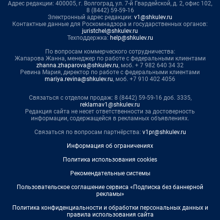
Адрес редакции: 400005, г. Волгоград, ул. 7-й Гвардейской, д. 2, офис 102,
8 (8442) 59-59-16
Электронный адрес редакции:
v1@shkulev.ru
Контактные данные для Роскомнадзора и государственных органов:
juristchel@shkulev.ru
Техподдержка:
help@shkulev.ru
По вопросам коммерческого сотрудничества:
Жапарова Жанна, менеджер по работе с федеральными клиентами
zhanna.zhaparova@shkulev.ru
, моб. + 7 982 640 34 32
Ревина Мария, директор по работе с федеральными клиентами
mariya.revina@shkulev.ru
, моб. +7 910 402 4056
Связаться с отделом продаж: 8 (8442) 59-59-16 доб. 3335,
reklamav1@shkulev.ru
Редакция сайта не несет ответственности за достоверность
информации, содержащейся в рекламных объявлениях.
Связаться по вопросам партнёрства:
v1pr@shkulev.ru
Информация об ограничениях
Политика использования cookies
Рекомендательные системы
Пользовательское соглашение сервиса «Подписка без баннерной
рекламы»
Политика конфиденциальности и обработки персональных данных и
правила использования сайта