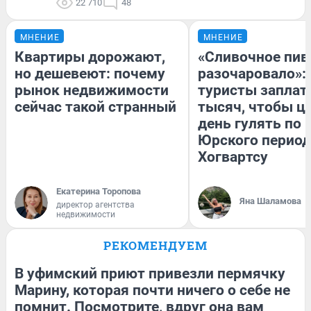
22 710
48
МНЕНИЕ
МНЕНИЕ
Квартиры дорожают,
«Сливочное пив
но дешевеют: почему
разочаровало»:
рынок недвижимости
туристы заплат
сейчас такой странный
тысяч, чтобы ц
день гулять по 
Юрского период
Хогвартсу
Екатерина Торопова
Яна Шаламова
директор агентства
недвижимости
РЕКОМЕНДУЕМ
В уфимский приют привезли пермячку
Марину, которая почти ничего о себе не
помнит. Посмотрите, вдруг она вам