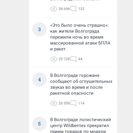
38 696
132
«Это было очень страшно»:
3
как жители Волгограда
пережили ночь во время
массированной атаки БПЛА
и ракет
29 728
44
В Волгограде горожане
4
сообщают об оглушительных
звуках во время и после
ракетной опасности
26 508
114
В Волгограде логистический
5
центр Wildberries прекратил
прием товаров по модели