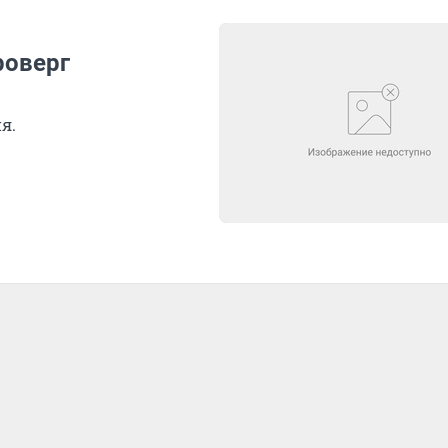
роверг
я.