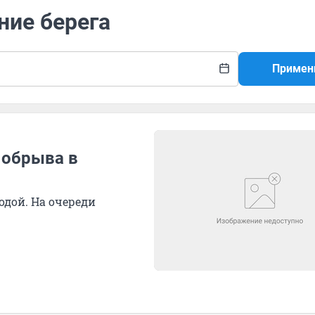
ние берега
Примен
 обрыва в
одой. На очереди