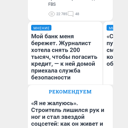
FBS
22 785
48
МНЕНИЕ
МНЕНИЕ
Мой банк меня
«Спутал
бережет. Журналист
пургу».
хотела снять 200
смерте
тысяч, чтобы погасить
которы
кредит, — к ней домой
обнару
приехала служба
безопасности
Ир
РЕКОМЕНДУЕМ
Гл
Ксения Владимирская
«Р
Автор мнения
Во
«Я не жалуюсь».
Строитель лишился рук и
ног и стал звездой
соцсетей: как он живет и