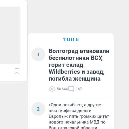
ТОП 5
Волгоград атаковали
1
беспилотники ВСУ,
горит склад
Wildberries и завод,
погибла женщина
54 644
167
«Одни погибают, а другие
2
пьют кофе за деньги
Европы»: пять громких цитат
нового начальника МВД по
Волгоградской области