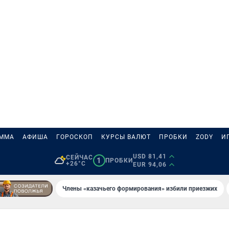
АММА
АФИША
ГОРОСКОП
КУРСЫ ВАЛЮТ
ПРОБКИ
ZODY
И
USD 81,41
СЕЙЧАС
1
ПРОБКИ
+26°C
EUR 94,06
Члены «казачьего формирования» избили приезжих