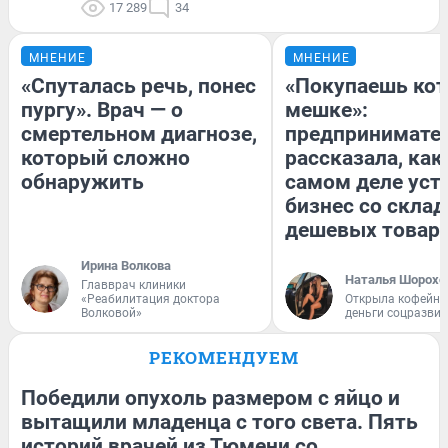
17 289
34
МНЕНИЕ
МНЕНИЕ
«Спуталась речь, понес
«Покупаешь кот
пургу». Врач — о
мешке»:
смертельном диагнозе,
предпринимате
который сложно
рассказала, как
обнаружить
самом деле уст
бизнес со скла
дешевых товар
Ирина Волкова
Наталья Шорохо
Главврач клиники
«Реабилитация доктора
Открыла кофейну
Волковой»
деньги соцразви
РЕКОМЕНДУЕМ
Победили опухоль размером с яйцо и
вытащили младенца с того света. Пять
историй врачей из Тюмени со