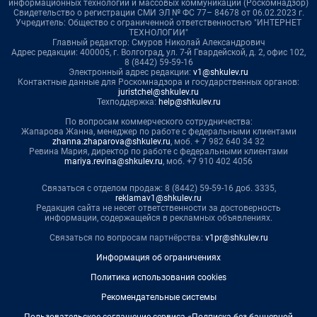
информационных технологий и массовых коммуникаций (Роскомнадзор)
Свидетельство о регистрации СМИ ЭЛ № ФС 77– 84678 от 06.02.2023 г.
Учредитель: Общество с ограниченной ответственностью "ИНТЕРНЕТ
ТЕХНОЛОГИИ"
Главный редактор: Смуров Николай Александрович
Адрес редакции: 400005, г. Волгоград, ул. 7-й Гвардейской, д. 2, офис 102,
8 (8442) 59-59-16
Электронный адрес редакции:
v1@shkulev.ru
Контактные данные для Роскомнадзора и государственных органов:
juristchel@shkulev.ru
Техподдержка:
help@shkulev.ru
По вопросам коммерческого сотрудничества:
Жапарова Жанна, менеджер по работе с федеральными клиентами
zhanna.zhaparova@shkulev.ru
, моб. + 7 982 640 34 32
Ревина Мария, директор по работе с федеральными клиентами
mariya.revina@shkulev.ru
, моб. +7 910 402 4056
Связаться с отделом продаж: 8 (8442) 59-59-16 доб. 3335,
reklamav1@shkulev.ru
Редакция сайта не несет ответственности за достоверность
информации, содержащейся в рекламных объявлениях.
Связаться по вопросам партнёрства:
v1pr@shkulev.ru
Информация об ограничениях
Политика использования cookies
Рекомендательные системы
Пользовательское соглашение сервиса «Подписка без баннерной