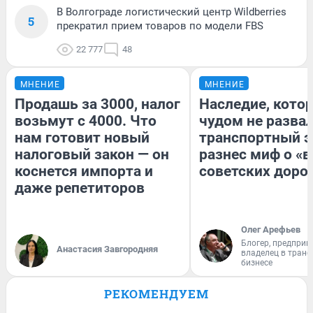
В Волгограде логистический центр Wildberries
5
прекратил прием товаров по модели FBS
22 777
48
МНЕНИЕ
МНЕНИЕ
Продашь за 3000, налог
Наследие, кото
возьмут с 4000. Что
чудом не разва
нам готовит новый
транспортный э
налоговый закон — он
разнес миф о «
коснется импорта и
советских доро
даже репетиторов
Олег Арефьев
Блогер, предприн
Анастасия Завгородняя
владелец в тран
бизнесе
РЕКОМЕНДУЕМ