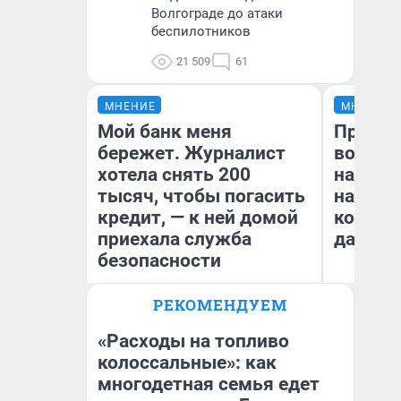
Волгограде до атаки
беспилотников
21 509
61
МНЕНИЕ
МНЕНИЕ
Мой банк меня
Продаш
бережет. Журналист
возьмут
хотела снять 200
нам го
тысяч, чтобы погасить
налого
кредит, — к ней домой
коснет
приехала служба
даже р
безопасности
РЕКОМЕНДУЕМ
Ксения Владимирская
Ан
Автор мнения
«Расходы на топливо
колоссальные»: как
многодетная семья едет