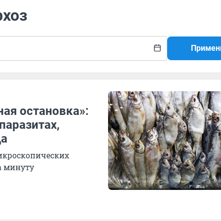
рхоз
Примен
ная остановка»:
паразитах,
да
микроскопических
а минуту