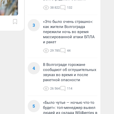
38 822
132
«Это было очень страшно»:
3
как жители Волгограда
пережили ночь во время
массированной атаки БПЛА
и ракет
29 785
44
В Волгограде горожане
4
сообщают об оглушительных
звуках во время и после
ракетной опасности
26 564
114
«Было чутье — ночью что-то
5
будет»: топ-менеджер вывел
людей из склада Wildberries в