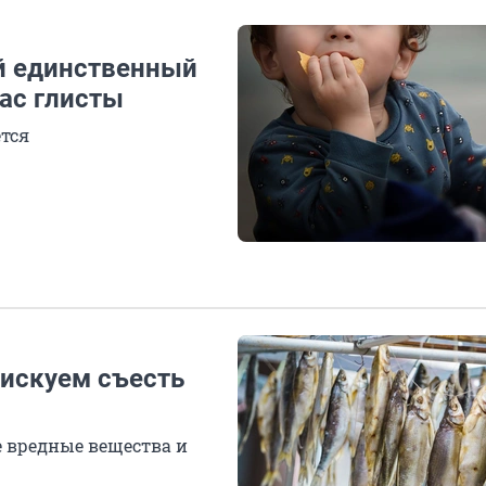
й единственный
вас глисты
тся
рискуем съесть
е вредные вещества и