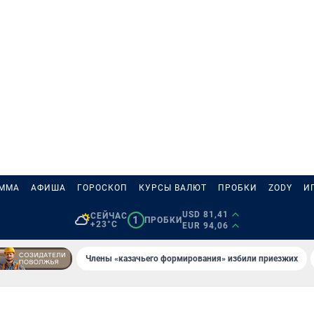
АММА
АФИША
ГОРОСКОП
КУРСЫ ВАЛЮТ
ПРОБКИ
ZODY
И
USD 81,41
СЕЙЧАС
1
ПРОБКИ
+23°C
EUR 94,06
Члены «казачьего формирования» избили приезжих