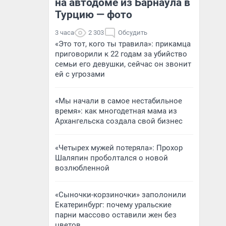
на автодоме из Барнаула в
Турцию — фото
3 часа
2 303
Обсудить
«Это тот, кого ты травила»: прикамца
приговорили к 22 годам за убийство
семьи его девушки, сейчас он звонит
ей с угрозами
«Мы начали в самое нестабильное
время»: как многодетная мама из
Архангельска создала свой бизнес
«Четырех мужей потеряла»: Прохор
Шаляпин проболтался о новой
возлюбленной
«Сыночки-корзиночки» заполонили
Екатеринбург: почему уральские
парни массово оставили жен без
цветов