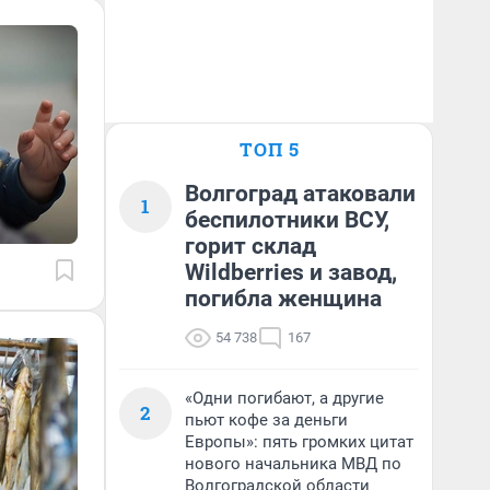
ТОП 5
Волгоград атаковали
1
беспилотники ВСУ,
горит склад
Wildberries и завод,
погибла женщина
54 738
167
«Одни погибают, а другие
2
пьют кофе за деньги
Европы»: пять громких цитат
нового начальника МВД по
Волгоградской области