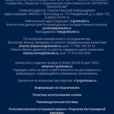
Учредитель: Общество с ограниченной ответственностью "ИНТЕРНЕТ
ТЕХНОЛОГИИ"
Главный редактор: Смуров Николай Александрович
Адрес редакции: 400005, г. Волгоград, ул. 7-й Гвардейской, д. 2, офис 102,
8 (8442) 59-59-16
Электронный адрес редакции:
v1@shkulev.ru
Контактные данные для Роскомнадзора и государственных органов:
juristchel@shkulev.ru
Техподдержка:
help@shkulev.ru
По вопросам коммерческого сотрудничества:
Жапарова Жанна, менеджер по работе с федеральными клиентами
zhanna.zhaparova@shkulev.ru
, моб. + 7 982 640 34 32
Ревина Мария, директор по работе с федеральными клиентами
mariya.revina@shkulev.ru
, моб. +7 910 402 4056
Связаться с отделом продаж: 8 (8442) 59-59-16 доб. 3335,
reklamav1@shkulev.ru
Редакция сайта не несет ответственности за достоверность
информации, содержащейся в рекламных объявлениях.
Связаться по вопросам партнёрства:
v1pr@shkulev.ru
Информация об ограничениях
Политика использования cookies
Рекомендательные системы
Пользовательское соглашение сервиса «Подписка без баннерной
рекламы»