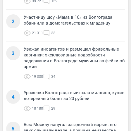
39 721
152
Участницу шоу «Мама в 16» из Волгограда
2
обвинили в домогательствах к младенцу
21 311
33
Уважал иноагентов и размещал фривольные
3
картинки: эксклюзивные подробности
задержания в Волгограде мужчины за фейки об
армии
19 330
34
Уроженка Волгограда выиграла миллион, купив
4
лотерейный билет за 20 рублей
18 180
29
Всю Москву напугал загадочный взрыв: его
5
звук слышали везде, а причина неизвестна.