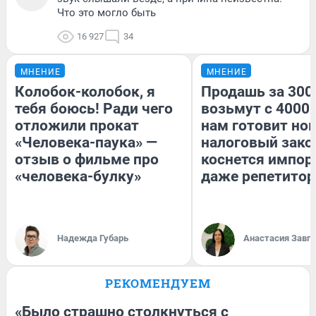
Что это могло быть
16 927
34
МНЕНИЕ
МНЕНИЕ
Колобок-колобок, я
Продашь за 3000
тебя боюсь! Ради чего
возьмут с 4000.
отложили прокат
нам готовит но
«Человека-паука» —
налоговый зако
отзыв о фильме про
коснется импор
«человека-булку»
даже репетитор
Надежда Губарь
Анастасия Завг
РЕКОМЕНДУЕМ
«Было страшно столкнуться с