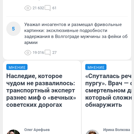
21 632
61
Уважал иноагентов и размещал фривольные
5
картинки: эксклюзивные подробности
задержания в Волгограде мужчины за фейки об
армии
19 016
27
МНЕНИЕ
МНЕНИЕ
Наследие, которое
«Спуталась речь
чудом не развалилось:
пургу». Врач — о
транспортный эксперт
смертельном ди
разнес миф о «вечных»
который сложн
советских дорогах
обнаружить
Олег Арефьев
Ирина Волкова