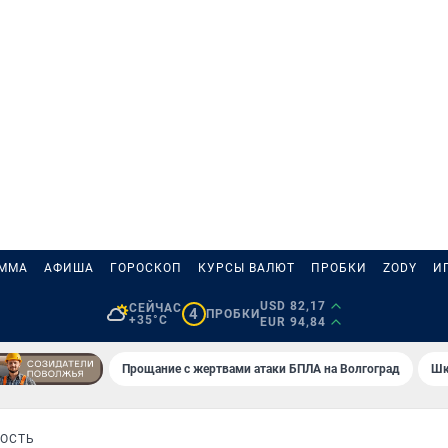
АММА
АФИША
ГОРОСКОП
КУРСЫ ВАЛЮТ
ПРОБКИ
ZODY
И
USD 82,17
СЕЙЧАС
4
ПРОБКИ
+35°C
EUR 94,84
Прощание с жертвами атаки БПЛА на Волгоград
Шк
ПОСТЬ