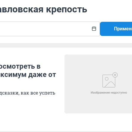
авловская крепость
Примен
осмотреть в
аксимум даже от
казки, как все успеть