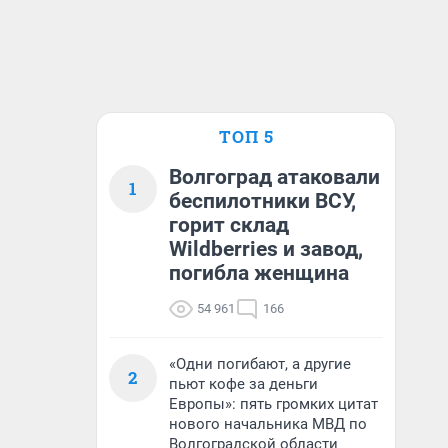
ТОП 5
Волгоград атаковали
1
беспилотники ВСУ,
горит склад
Wildberries и завод,
погибла женщина
54 961
166
«Одни погибают, а другие
2
пьют кофе за деньги
Европы»: пять громких цитат
нового начальника МВД по
Волгоградской области