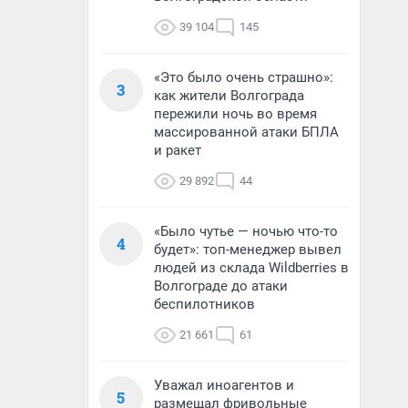
39 104
145
«Это было очень страшно»:
3
как жители Волгограда
пережили ночь во время
массированной атаки БПЛА
и ракет
29 892
44
«Было чутье — ночью что-то
4
будет»: топ-менеджер вывел
людей из склада Wildberries в
Волгограде до атаки
беспилотников
21 661
61
Уважал иноагентов и
5
размещал фривольные