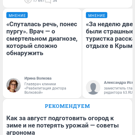
17 697
34
МНЕНИЕ
МНЕНИЕ
«Спуталась речь, понес
«За неделю две
пургу». Врач — о
были страшные
смертельном диагнозе,
туристка расска
который сложно
отдыхе в Крым
обнаружить
Ирина Волкова
Александра Исм
Главврач клиники
«Реабилитация доктора
заместитель глав
Волковой»
редактора 63.RU
РЕКОМЕНДУЕМ
Как за август подготовить огород к
зиме и не потерять урожай — советы
агронома