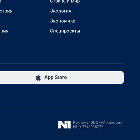
а
Страна и мир
ствия
Экология
Экономика
ения
Спецпроекты
App Store