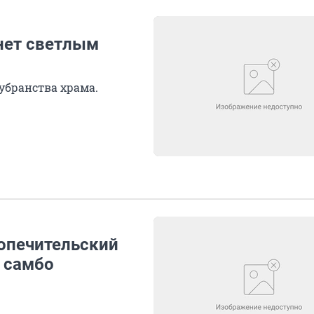
нет светлым
убранства храма.
опечительский
 самбо