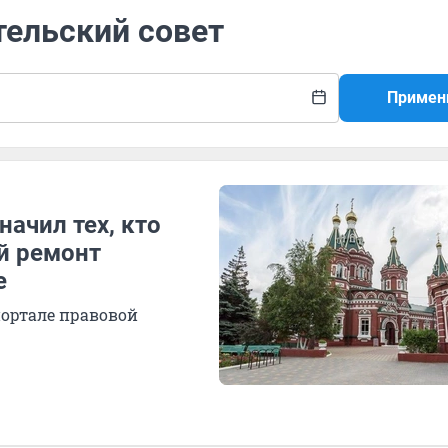
тельский совет
Примен
начил тех, кто
й ремонт
е
портале правовой