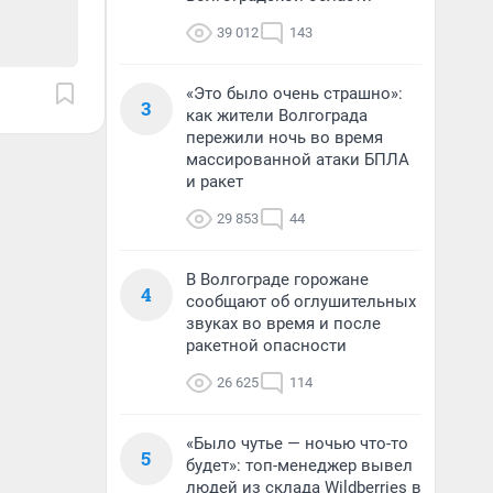
39 012
143
«Это было очень страшно»:
3
как жители Волгограда
пережили ночь во время
массированной атаки БПЛА
и ракет
29 853
44
В Волгограде горожане
4
сообщают об оглушительных
звуках во время и после
ракетной опасности
26 625
114
«Было чутье — ночью что-то
5
будет»: топ-менеджер вывел
людей из склада Wildberries в