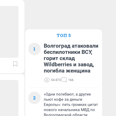
ТОП 5
Волгоград атаковали
1
беспилотники ВСУ,
горит склад
Wildberries и завод,
погибла женщина
54 873
166
«Одни погибают, а другие
2
пьют кофе за деньги
Европы»: пять громких цитат
нового начальника МВД по
Волгоградской области