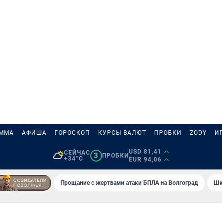
АММА
АФИША
ГОРОСКОП
КУРСЫ ВАЛЮТ
ПРОБКИ
ZODY
И
USD 81,41
СЕЙЧАС
3
ПРОБКИ
+34°C
EUR 94,06
Прощание с жертвами атаки БПЛА на Волгоград
Шк
Т