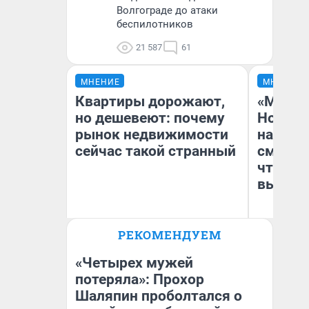
Волгограде до атаки
беспилотников
21 587
61
МНЕНИЕ
МНЕНИЕ
Квартиры дорожают,
«Мы ви
но дешевеют: почему
Нолана
рынок недвижимости
настро
сейчас такой странный
смотре
чтобы 
выгляд
РЕКОМЕНДУЕМ
Екатерина Торопова
На
директор агентства
недвижимости
«Четырех мужей
потеряла»: Прохор
Шаляпин проболтался о