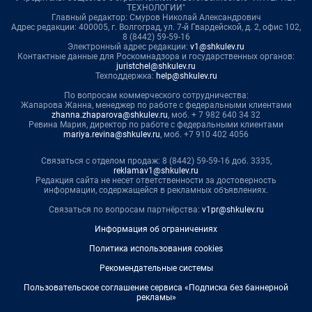
ТЕХНОЛОГИИ"
Главный редактор: Смуров Николай Александрович
Адрес редакции: 400005, г. Волгоград, ул. 7-й Гвардейской, д. 2, офис 102,
8 (8442) 59-59-16
Электронный адрес редакции:
v1@shkulev.ru
Контактные данные для Роскомнадзора и государственных органов:
juristchel@shkulev.ru
Техподдержка:
help@shkulev.ru
По вопросам коммерческого сотрудничества:
Жапарова Жанна, менеджер по работе с федеральными клиентами
zhanna.zhaparova@shkulev.ru
, моб. + 7 982 640 34 32
Ревина Мария, директор по работе с федеральными клиентами
mariya.revina@shkulev.ru
, моб. +7 910 402 4056
Связаться с отделом продаж: 8 (8442) 59-59-16 доб. 3335,
reklamav1@shkulev.ru
Редакция сайта не несет ответственности за достоверность
информации, содержащейся в рекламных объявлениях.
Связаться по вопросам партнёрства:
v1pr@shkulev.ru
Информация об ограничениях
Политика использования cookies
Рекомендательные системы
Пользовательское соглашение сервиса «Подписка без баннерной
рекламы»