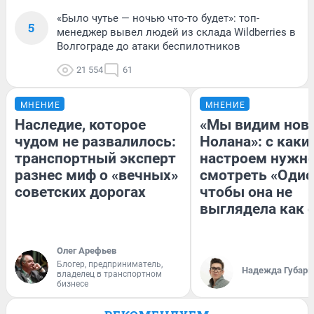
«Было чутье — ночью что-то будет»: топ-
5
менеджер вывел людей из склада Wildberries в
Волгограде до атаки беспилотников
21 554
61
МНЕНИЕ
МНЕНИЕ
Наследие, которое
«Мы видим нов
чудом не развалилось:
Нолана»: с каки
транспортный эксперт
настроем нужн
разнес миф о «вечных»
смотреть «Одис
советских дорогах
чтобы она не
выглядела как 
Олег Арефьев
Блогер, предприниматель,
Надежда Губарь
владелец в транспортном
бизнесе