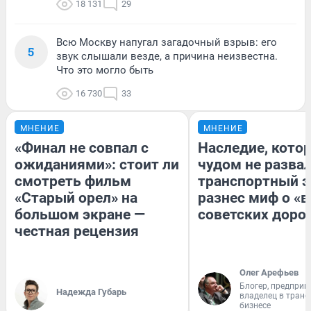
18 131
29
Всю Москву напугал загадочный взрыв: его
5
звук слышали везде, а причина неизвестна.
Что это могло быть
16 730
33
МНЕНИЕ
МНЕНИЕ
«Финал не совпал с
Наследие, кото
ожиданиями»: стоит ли
чудом не разва
смотреть фильм
транспортный э
«Старый орел» на
разнес миф о «
большом экране —
советских доро
честная рецензия
Олег Арефьев
Блогер, предприн
Надежда Губарь
владелец в тран
бизнесе